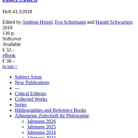
Heft 43.3/2018
Edited by
Andreas Hetzel
,
Eva Schürmann
and
Harald Schwaetzer
.
2018
136 p.
Softcover
Available
€ 32.–
eBook
€ 38.–
to top
↑
Subject Areas
New Publications
---
Critical Editions
Collected Works
Series
Bibliographies and Reference Books
Allgemeine Zeitschrift für Philosophie
Jahrgang 2026
Jahrgang 2025
Jahrgang 2024
Jahrgang 2023