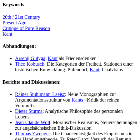
Keywords
20th / 21st Century
Present Age
Critique of Pure Reason
Kant
Abhandlungen:
Arsenij Gulyga
:
Kant
als Friedensdenker
Theo Kobusch
: Die Kategorien der Freiheit. Stationen einer
historischen Entwicklung: Pufendorf,
Kant
, Chalvbäus
Berichte und Diskussionen:
Rainer Stuhlmann-Laeisz
: Neue Monographien zur
Argumentationsstruktur von
Kants
»Kritik der reinen
Vernunft«
Dieter Sturma
: Analytische Philosophie des personalen
Lebens
Jean-Claude Wolf
: Moralischer Realismus, Neuerscheinungen
zur angelsächsischen Ethik-Diskussion
Thomas Zwenger
: Die Chancenlosigkeit des Empirismus in
der Handlungstheorie. Zu Peter Lanz’ Versuch der Rettung