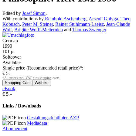
Edited by
Josef Simon
.
With contributions by
Reinhold Aschenberg
,
Arsenij Gulyga
,
Theo
Kobusch
,
Peter M. Steiner
,
Rainer Stuhlmann-Laeisz
,
Jean-Claude
Wolf
,
Brigitte Wolff-Metternich
and
Thomas Zwenger
.
German
1990
101 p.
Softcover
Available
Single price (Recommended retail price)*:
€ 5.–
*All prices incl. VAT plus shipping costs
eBook
€ 5.–
Links / Downloads
Gestaltungsrichtlinien AZP
Mediadata
Abonnement