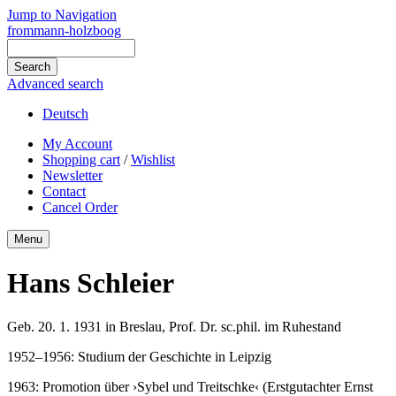
Jump to Navigation
frommann-holzboog
Advanced search
Deutsch
My Account
Shopping cart
/
Wishlist
Newsletter
Contact
Cancel Order
Menu
Hans Schleier
Geb. 20. 1. 1931 in Breslau, Prof. Dr. sc.phil. im Ruhestand
1952–1956: Studium der Geschichte in Leipzig
1963: Promotion über ›Sybel und Treitschke‹ (Erstgutachter Ernst