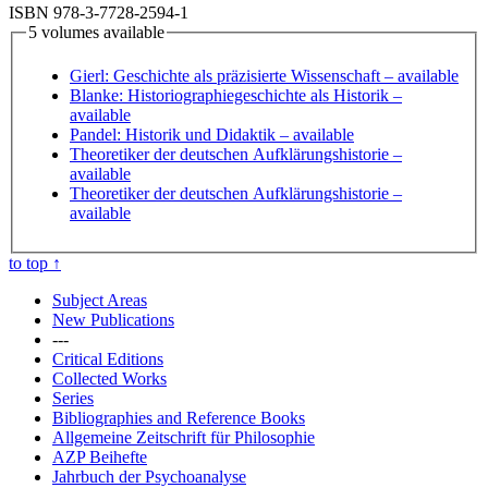
ISBN 978-3-7728-2594-1
5 volumes available
Gierl: Geschichte als präzisierte Wissenschaft
– available
Blanke: Historiographiegeschichte als Historik
–
available
Pandel: Historik und Didaktik
– available
Theoretiker der deutschen Aufklärungshistorie
–
available
Theoretiker der deutschen Aufklärungshistorie
–
available
to top
↑
Subject Areas
New Publications
---
Critical Editions
Collected Works
Series
Bibliographies and Reference Books
Allgemeine Zeitschrift für Philosophie
AZP Beihefte
Jahrbuch der Psychoanalyse