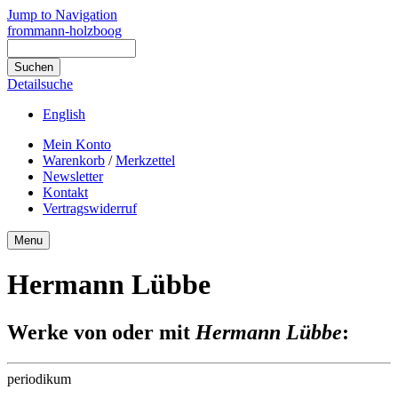
Jump to Navigation
frommann-holzboog
Detailsuche
English
Mein Konto
Warenkorb
/
Merkzettel
Newsletter
Kontakt
Vertragswiderruf
Menu
Hermann Lübbe
Werke von oder mit
Hermann Lübbe
:
periodikum