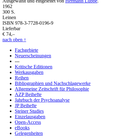
Ausgewählt und eingeleitet von
Hermann Lübbe
.
1962
300 S.
Leinen
ISBN 978-3-7728-0196-9
Lieferbar
€ 74,–
nach oben
↑
Fachgebiete
Neuerscheinungen
---
Kritische Editionen
Werkausgaben
Reihen
Bibliographien und Nachschlagewerke
Allgemeine Zeitschrift für Philosophie
AZP Beihefte
Jahrbuch der Psychoanalyse
JP Beihefte
Steiner Studies
Einzelausgaben
Open-Access
eBooks
Gelegenheiten