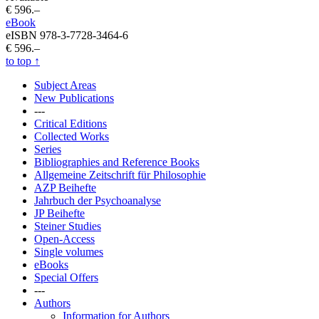
€ 596.–
eBook
eISBN 978-3-7728-3464-6
€ 596.–
to top
↑
Subject Areas
New Publications
---
Critical Editions
Collected Works
Series
Bibliographies and Reference Books
Allgemeine Zeitschrift für Philosophie
AZP Beihefte
Jahrbuch der Psychoanalyse
JP Beihefte
Steiner Studies
Open-Access
Single volumes
eBooks
Special Offers
---
Authors
Information for Authors