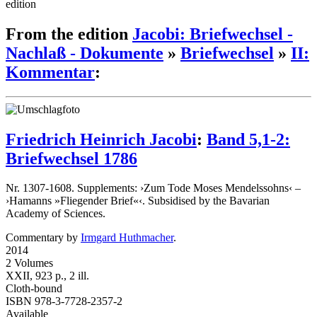
edition
From the edition
Jacobi: Briefwechsel -
Nachlaß - Dokumente
»
Briefwechsel
»
II:
Kommentar
:
Friedrich Heinrich Jacobi
:
Band 5,1-2:
Briefwechsel 1786
Nr. 1307-1608. Supplements: ›Zum Tode Moses Mendelssohns‹ –
›Hamanns »Fliegender Brief«‹. Subsidised by the Bavarian
Academy of Sciences.
Commentary by
Irmgard Huthmacher
.
2014
2 Volumes
XXII, 923 p., 2 ill.
Cloth-bound
ISBN 978-3-7728-2357-2
Available