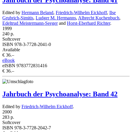
Jahrbuch der Psychoanalyse: Band 41
Edited by
Hermann Beland
,
Friedrich-Wilhelm Eickhoff
,
Ilse
Grubrich-Simitis
,
Ludger M. Hermanns
,
Albrecht Kuchenbuch
,
Edeltrud Meistermann-Seeger
and
Horst-Eberhard Richter
.
1999
240 p.
Softcover
ISBN 978-3-7728-2041-0
Available
€ 36.–
eBook
eISBN 9783772831416
€ 36.–
Jahrbuch der Psychoanalyse: Band 42
Edited by
Friedrich-Wilhelm Eickhoff
.
2000
283 p.
Softcover
ISBN 978-3-7728-2042-7