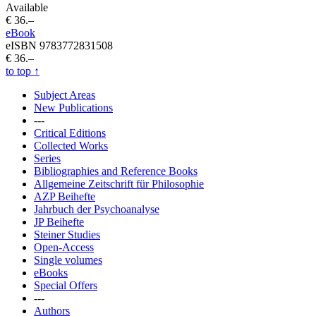
Available
€ 36.–
eBook
eISBN 9783772831508
€ 36.–
to top
↑
Subject Areas
New Publications
---
Critical Editions
Collected Works
Series
Bibliographies and Reference Books
Allgemeine Zeitschrift für Philosophie
AZP Beihefte
Jahrbuch der Psychoanalyse
JP Beihefte
Steiner Studies
Open-Access
Single volumes
eBooks
Special Offers
---
Authors