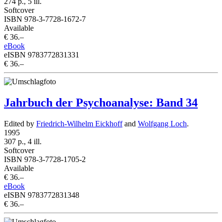
274 p., 5 ill.
Softcover
ISBN 978-3-7728-1672-7
Available
€ 36.–
eBook
eISBN 9783772831331
€ 36.–
Jahrbuch der Psychoanalyse: Band 34
Edited by
Friedrich-Wilhelm Eickhoff
and
Wolfgang Loch
.
1995
307 p., 4 ill.
Softcover
ISBN 978-3-7728-1705-2
Available
€ 36.–
eBook
eISBN 9783772831348
€ 36.–