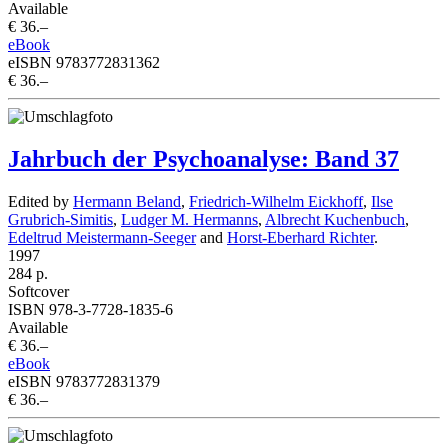
Available
€ 36.–
eBook
eISBN 9783772831362
€ 36.–
Jahrbuch der Psychoanalyse: Band 37
Edited by
Hermann Beland
,
Friedrich-Wilhelm Eickhoff
,
Ilse
Grubrich-Simitis
,
Ludger M. Hermanns
,
Albrecht Kuchenbuch
,
Edeltrud Meistermann-Seeger
and
Horst-Eberhard Richter
.
1997
284 p.
Softcover
ISBN 978-3-7728-1835-6
Available
€ 36.–
eBook
eISBN 9783772831379
€ 36.–