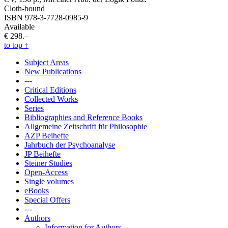
Cloth-bound
ISBN 978-3-7728-0985-9
Available
€ 298.–
to top
↑
Subject Areas
New Publications
---
Critical Editions
Collected Works
Series
Bibliographies and Reference Books
Allgemeine Zeitschrift für Philosophie
AZP Beihefte
Jahrbuch der Psychoanalyse
JP Beihefte
Steiner Studies
Open-Access
Single volumes
eBooks
Special Offers
---
Authors
Information for Authors