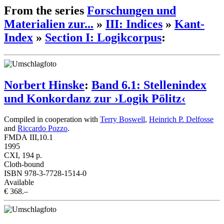
From the series
Forschungen und
Materialien zur...
»
III: Indices
»
Kant-
Index
»
Section I: Logikcorpus
:
Norbert Hinske
:
Band 6.1: Stellenindex
und Konkordanz zur ›Logik Pölitz‹
Compiled in cooperation with
Terry Boswell
,
Heinrich P. Delfosse
and
Riccardo Pozzo
.
FMDA III,10.1
1995
CXI, 194 p.
Cloth-bound
ISBN 978-3-7728-1514-0
Available
€ 368.–