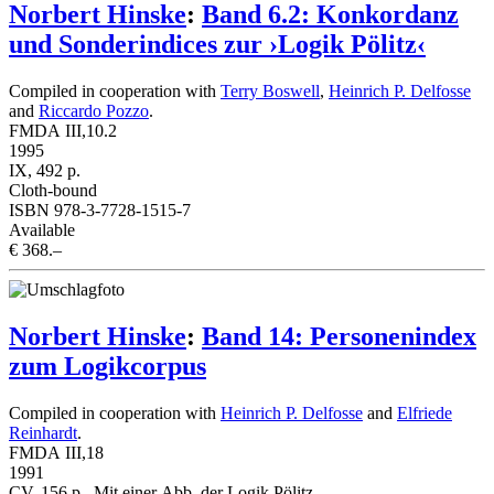
Norbert Hinske
:
Band 6.2: Konkordanz
und Sonderindices zur ›Logik Pölitz‹
Compiled in cooperation with
Terry Boswell
,
Heinrich P. Delfosse
and
Riccardo Pozzo
.
FMDA III,10.2
1995
IX, 492 p.
Cloth-bound
ISBN 978-3-7728-1515-7
Available
€ 368.–
Norbert Hinske
:
Band 14: Personenindex
zum Logikcorpus
Compiled in cooperation with
Heinrich P. Delfosse
and
Elfriede
Reinhardt
.
FMDA III,18
1991
CV, 156 p., Mit einer Abb. der Logik Pölitz.