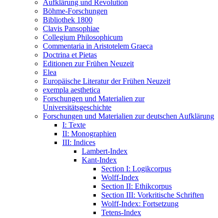
Aufklärung und Revolution
Böhme-Forschungen
Bibliothek 1800
Clavis Pansophiae
Collegium Philosophicum
Commentaria in Aristotelem Graeca
Doctrina et Pietas
Editionen zur Frühen Neuzeit
Elea
Europäische Literatur der Frühen Neuzeit
exempla aesthetica
Forschungen und Materialien zur
Universitätsgeschichte
Forschungen und Materialien zur deutschen Aufklärung
I: Texte
II: Monographien
III: Indices
Lambert-Index
Kant-Index
Section I: Logikcorpus
Wolff-Index
Section II: Ethikcorpus
Section III: Vorkritische Schriften
Wolff-Index: Fortsetzung
Tetens-Index