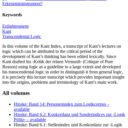
Erkenntnisinstrument?
Keywords
Enlightenment
Kant
Transcendental Logic
In this volume of the Kant Index, a transcript of Kant’s lectures on
logic which can be attributed to the critical period of the
development of Kant’s thinking has been edited lexically. Since
Kant drafted his ›Kritik der reinen Vernunft‹ (Critique of Pure
Reason) using logic as a guideline to a large extent and developed
his transcendental logic in order to distinguish it from general logic,
it is precisely this lecture transcript which provides important insight
into the origins, problems and terminology of Kant’s main work.
All volumes
Hinske: Band 14: Personenindex zum Logikcorpus
–
available
Hinske: Band 6.2: Konkordanz und Sonderindices zur ›Logik
Pölitz‹
– available
Hinske: Band 6.1: Stellenindex und Konkordanz zur ›Logik