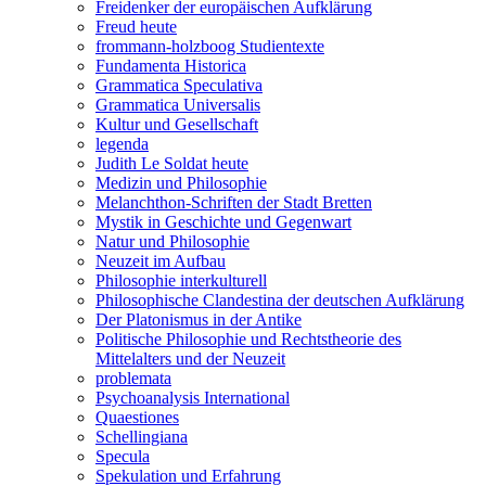
Freidenker der europäischen Aufklärung
Freud heute
frommann-holzboog Studientexte
Fundamenta Historica
Grammatica Speculativa
Grammatica Universalis
Kultur und Gesellschaft
legenda
Judith Le Soldat heute
Medizin und Philosophie
Melanchthon-Schriften der Stadt Bretten
Mystik in Geschichte und Gegenwart
Natur und Philosophie
Neuzeit im Aufbau
Philosophie interkulturell
Philosophische Clandestina der deutschen Aufklärung
Der Platonismus in der Antike
Politische Philosophie und Rechtstheorie des
Mittelalters und der Neuzeit
problemata
Psychoanalysis International
Quaestiones
Schellingiana
Specula
Spekulation und Erfahrung