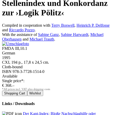
Stellenindex und Konkordanz
zur ›Logik Pölitz‹
Compiled in cooperation with
Terry Boswell
,
Heinrich P. Delfosse
and
Riccardo Pozzo
.
With the assistance of
Sabine Ganz
,
Sabine Harwardt
,
Michael
Oberhausen
and
Michael Trauth
.
FMDA III,10.1
German
1995
CXI, 194 p., 17,8 x 24,5 cm.
Cloth-bound
ISBN 978-3-7728-1514-0
Available
Single price*:
€ 368.–
*All prices incl. VAT plus shipping costs
Links / Downloads
Der Kant-Index: Bloße Nachschlaghilfe oder