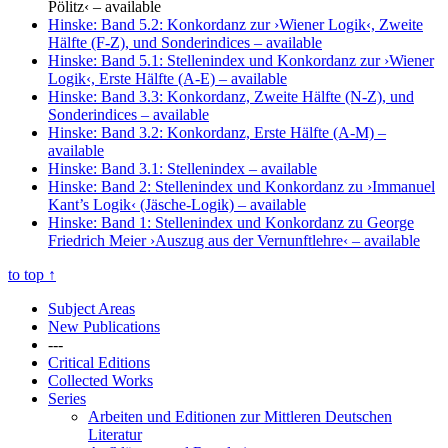
Pölitz‹
– available
Hinske: Band 5.2: Konkordanz zur ›Wiener Logik‹, Zweite
Hälfte (F-Z), und Sonderindices
– available
Hinske: Band 5.1: Stellenindex und Konkordanz zur ›Wiener
Logik‹, Erste Hälfte (A-E)
– available
Hinske: Band 3.3: Konkordanz, Zweite Hälfte (N-Z), und
Sonderindices
– available
Hinske: Band 3.2: Konkordanz, Erste Hälfte (A-M)
–
available
Hinske: Band 3.1: Stellenindex
– available
Hinske: Band 2: Stellenindex und Konkordanz zu ›Immanuel
Kant’s Logik‹ (Jäsche-Logik)
– available
Hinske: Band 1: Stellenindex und Konkordanz zu George
Friedrich Meier ›Auszug aus der Vernunftlehre‹
– available
to top
↑
Subject Areas
New Publications
---
Critical Editions
Collected Works
Series
Arbeiten und Editionen zur Mittleren Deutschen
Literatur