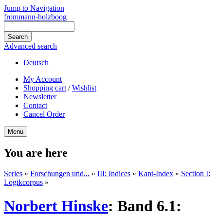
Jump to Navigation
frommann-holzboog
Advanced search
Deutsch
My Account
Shopping cart
/
Wishlist
Newsletter
Contact
Cancel Order
Menu
You are here
Series
»
Forschungen und...
»
III: Indices
»
Kant-Index
»
Section I:
Logikcorpus
»
Norbert Hinske
:
Band 6.1: