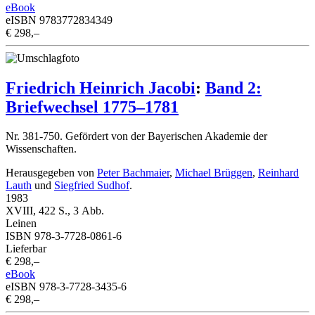
eBook
eISBN 9783772834349
€ 298,–
Friedrich Heinrich Jacobi
:
Band 2:
Briefwechsel 1775–1781
Nr. 381-750. Gefördert von der Bayerischen Akademie der
Wissenschaften.
Herausgegeben von
Peter Bachmaier
,
Michael Brüggen
,
Reinhard
Lauth
und
Siegfried Sudhof
.
1983
XVIII, 422 S., 3 Abb.
Leinen
ISBN 978-3-7728-0861-6
Lieferbar
€ 298,–
eBook
eISBN 978-3-7728-3435-6
€ 298,–