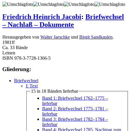
Friedrich Heinrich Jacobi
:
Briefwechsel
– Nachlaß – Dokumente
Herausgegeben von
Walter Jaeschke
und
Birgit Sandkaulen
.
1981
ff
Ca. 33 Bände
Leinen
ISBN 978-3-7728-1366-5
Gliederung:
Briefwechsel
I: Text
15 in 18 Bänden lieferbar
Band 1: Briefwechsel 1762–1775
–
lieferbar
Band 2: Briefwechsel 1775–1781
–
lieferbar
Band 3: Briefwechsel 1782–1784
–
lieferbar
Band 4: Briefwechsel 1785. Nachtrag zum