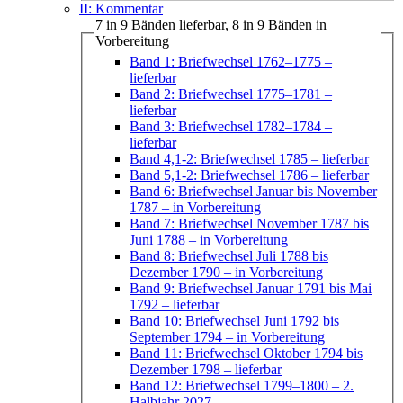
II: Kommentar
7 in 9 Bänden lieferbar, 8 in 9 Bänden in
Vorbereitung
Band 1: Briefwechsel 1762–1775
–
lieferbar
Band 2: Briefwechsel 1775–1781
–
lieferbar
Band 3: Briefwechsel 1782–1784
–
lieferbar
Band 4,1-2: Briefwechsel 1785
– lieferbar
Band 5,1-2: Briefwechsel 1786
– lieferbar
Band 6: Briefwechsel Januar bis November
1787
– in Vorbereitung
Band 7: Briefwechsel November 1787 bis
Juni 1788
– in Vorbereitung
Band 8: Briefwechsel Juli 1788 bis
Dezember 1790
– in Vorbereitung
Band 9: Briefwechsel Januar 1791 bis Mai
1792
– lieferbar
Band 10: Briefwechsel Juni 1792 bis
September 1794
– in Vorbereitung
Band 11: Briefwechsel Oktober 1794 bis
Dezember 1798
– lieferbar
Band 12: Briefwechsel 1799–1800
– 2.
Halbjahr 2027