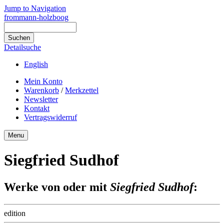
Jump to Navigation
frommann-holzboog
Detailsuche
English
Mein Konto
Warenkorb
/
Merkzettel
Newsletter
Kontakt
Vertragswiderruf
Menu
Siegfried Sudhof
Werke von oder mit
Siegfried Sudhof
:
edition