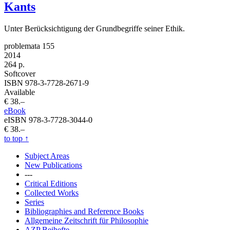
Kants
Unter Berücksichtigung der Grundbegriffe seiner Ethik.
problemata 155
2014
264 p.
Softcover
ISBN 978-3-7728-2671-9
Available
€ 38.–
eBook
eISBN 978-3-7728-3044-0
€ 38.–
to top
↑
Subject Areas
New Publications
---
Critical Editions
Collected Works
Series
Bibliographies and Reference Books
Allgemeine Zeitschrift für Philosophie
AZP Beihefte