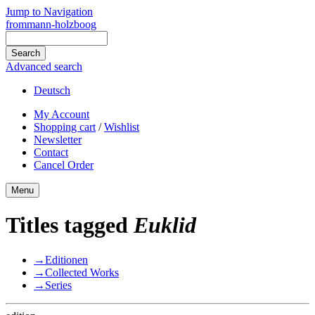
Jump to Navigation
frommann-holzboog
Advanced search
Deutsch
My Account
Shopping cart
/
Wishlist
Newsletter
Contact
Cancel Order
Menu
Titles tagged
Euklid
→
Editionen
→
Collected Works
→
Series