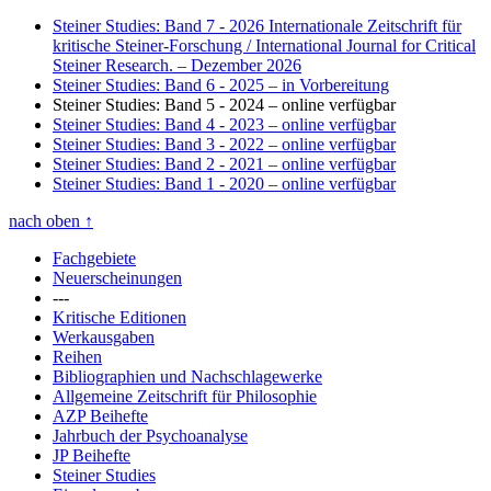
Steiner Studies: Band 7 - 2026 Internationale Zeitschrift für
kritische Steiner-Forschung / International Journal for Critical
Steiner Research.
– Dezember 2026
Steiner Studies: Band 6 - 2025
– in Vorbereitung
Steiner Studies: Band 5 - 2024
– online verfügbar
Steiner Studies: Band 4 - 2023
– online verfügbar
Steiner Studies: Band 3 - 2022
– online verfügbar
Steiner Studies: Band 2 - 2021
– online verfügbar
Steiner Studies: Band 1 - 2020
– online verfügbar
nach oben
↑
Fachgebiete
Neuerscheinungen
---
Kritische Editionen
Werkausgaben
Reihen
Bibliographien und Nachschlagewerke
Allgemeine Zeitschrift für Philosophie
AZP Beihefte
Jahrbuch der Psychoanalyse
JP Beihefte
Steiner Studies