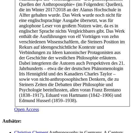
Quellen der Anthroposophie« (im Folgenden: Quellen),
die im Winter 2017/2018 an der Alanus Hochschule in
Alfter gehalten wurde. Das Werk wurde noch nicht für
eine englischsprachige Ausgabe übersetzt, was für
anglophone Leser von großem Nutzen wäre, da es in
englischer Sprache nichts Vergleichbares gibt. Das Werk
enthält die Ausführungen von elf Vorträgen von zehn
verschiedenen Wissenschaftlern, die Steiners Position im
Rekurs auf ideengeschichtliche Kontexte und
Verbindungen zu Ideen kanonischer Protagonisten aus
der Geschichte der westlichen Philosophie erläutern.
Dabei integrieren die Autoren auch Perspektiven des 21.
Jahrhunderts – etwa die der deutschen Phänomenologin
Iris Hennigfeld und des Kanadiers Charles Taylor –
sowie von nicht-anthroposophischen Denkern, die zu
Steiners Zeiten die Debatten über Philosophie und
Psychologie beeinflussten, allen voran Franz Brentano
(1838–1917), Eduard von Hartmann (1842–1906) und
Edmund Husserl (1859–1938).
Open Access
Aufsätze:
Christian Clement
Anthroposophy in Germany. A Century