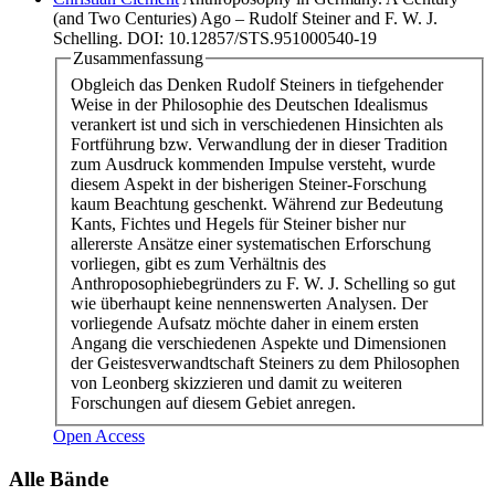
(and Two Centuries) Ago – Rudolf Steiner and F. W. J.
Schelling. DOI: 10.12857/STS.951000540-19
Zusammenfassung
Obgleich das Denken Rudolf Steiners in tiefgehender
Weise in der Philosophie des Deutschen Idealismus
verankert ist und sich in verschiedenen Hinsichten als
Fortführung bzw. Verwandlung der in dieser Tradition
zum Ausdruck kommenden Impulse versteht, wurde
diesem Aspekt in der bisherigen Steiner-Forschung
kaum Beachtung geschenkt. Während zur Bedeutung
Kants, Fichtes und Hegels für Steiner bisher nur
allererste Ansätze einer systematischen Erforschung
vorliegen, gibt es zum Verhältnis des
Anthroposophiebegründers zu F. W. J. Schelling so gut
wie überhaupt keine nennenswerten Analysen. Der
vorliegende Aufsatz möchte daher in einem ersten
Angang die verschiedenen Aspekte und Dimensionen
der Geistesverwandtschaft Steiners zu dem Philosophen
von Leonberg skizzieren und damit zu weiteren
Forschungen auf diesem Gebiet anregen.
Open Access
Alle Bände