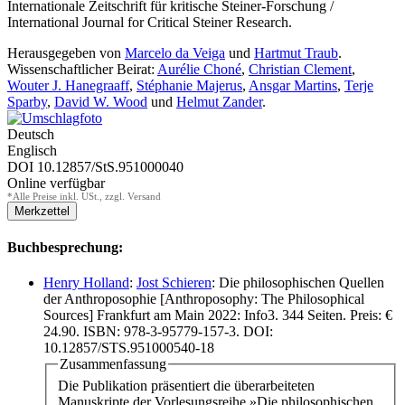
Internationale Zeitschrift für kritische Steiner-Forschung /
International Journal for Critical Steiner Research.
Herausgegeben von
Marcelo da Veiga
und
Hartmut Traub
.
Wissenschaftlicher Beirat:
Aurélie Choné
,
Christian Clement
,
Wouter J. Hanegraaff
,
Stéphanie Majerus
,
Ansgar Martins
,
Terje
Sparby
,
David W. Wood
und
Helmut Zander
.
Deutsch
Englisch
DOI 10.12857/StS.951000040
Online verfügbar
*Alle Preise inkl. USt., zzgl. Versand
Buchbesprechung:
Henry Holland
:
Jost Schieren
: Die philosophischen Quellen
der Anthroposophie [Anthroposophy: The Philosophical
Sources] Frankfurt am Main 2022: Info3. 344 Seiten. Preis: €
24.90. ISBN: 978-3-95779-157-3. DOI:
10.12857/STS.951000540-18
Zusammenfassung
Die Publikation präsentiert die überarbeiteten
Manuskripte der Vorlesungsreihe »Die philosophischen