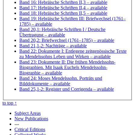
Band 16: Hebräische Schriften II,3
– available
Band 17: Hebräische Schriften II,4
– available
Band 18: Hebräische Schriften II,5
– available
Band 19: Hebräische Schriften III: Briefwechsel (1761–
1785)
– available
Band 20,1: Hebräische Schriften I / Deutsche
Übertragung
– available
Band 20,2: Briefwechsel (1761–1785)
– available
Band 21,1-2: Nachträge
– available
Band 22: Dokumente I: Entlegene zeitgenössische Texte
zu Mendelssohns Leben und Wirken
– available
Band 23: Dokumente II: Die frühen Mendelssohn-
Biographien. Mit Isaak Euchels Mendelssohn-
Biographie
– available
Band 24: Moses Mendelssohn. Porträts und
Bilddokumente
– available
Band 25,1-2: Register und Corrigenda
– available
to top
↑
Subject Areas
New Publications
---
Critical Editions
Collected Works