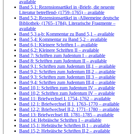
available
Band 5,1: Rezensionsartikel in ›Briefe, die neueste
Literatur betreffend‹ (1759–1765)
– available
Band 5,2: Rezensionsartikel in ›Allgemeine deutsche
Bibliothek‹ (1765–1784). Literarische Fragmente
–
available
Band 5,3 a-b: Kommentar zu Band 5,1
– available
Band 5,4: Kommentar zu Band 5,2
– available
Band 6,1: Kleinere Schriften I
– available
Band 6,2: Kleinere Schriften II
– available
Band 7: Schriften zum Judentum I
– available
Band 8: Schriften zum Judentum II
– available
Band 9,1: Schriften zum Judentum III,1
– available
Band 9,2: Schriften zum Judentum III,2
– available
Band 9,3: Schriften zum Judentum III,3
– available
Band 9,4: Schriften zum Judentum III,4
– available
Band 10,1: Schriften zum Judentum IV
– available
Band 10,2: Schriften zum Judentum IV
– available
Band 11: Briefwechsel I. 1754–1762
– available
Band 12,1: Briefwechsel II,1. 1763–1770
– available
Band 12,2: Briefwechsel II,2. 1771–1780
– available
Band 13: Briefwechsel III. 1781–1785
– available
Band 14: Hebräische Schriften I
– available
Band 15,1: Hebräische Schriften II,1
– available
Band 15,2: Hebräische Schriften II,2
– available