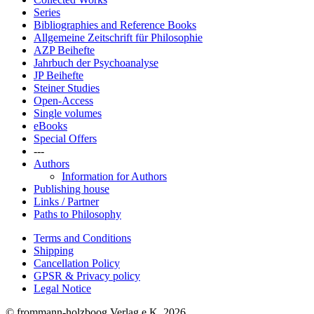
Series
Bibliographies and Reference Books
Allgemeine Zeitschrift für Philosophie
AZP Beihefte
Jahrbuch der Psychoanalyse
JP Beihefte
Steiner Studies
Open-Access
Single volumes
eBooks
Special Offers
---
Authors
Information for Authors
Publishing house
Links / Partner
Paths to Philosophy
Terms and Conditions
Shipping
Cancellation Policy
GPSR & Privacy policy
Legal Notice
© frommann-holzboog Verlag e.K. 2026