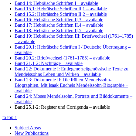
Band 14: Hebräische Schriften I
– available
Band 15,1: Hebräische Schriften II,1
– available
Band 15,2: Hebräische Schriften II,2
– available
Band 16: Hebräische Schriften II,3
– available
Band 17: Hebräische Schriften II,4
– available
Band 18: Hebräische Schriften II,5
– available
Band 19: Hebräische Schriften III: Briefwechsel (1761–1785)
– available
Band 20,1: Hebräische Schriften I / Deutsche Übertragung
–
available
Band 20,2: Briefwechsel (1761–1785)
– available
Band 21,1-2: Nachträge
– available
Band 22: Dokumente I: Entlegene zeitgenössische Texte zu
Mendelssohns Leben und Wirken
– available
Band 23: Dokumente II: Die frühen Mendelssohn-
Biographien. Mit Isaak Euchels Mendelssohn-Biographie
–
available
Band 24: Moses Mendelssohn. Porträts und Bilddokumente
–
available
Band 25,1-2: Register und Corrigenda
– available
to top
↑
Subject Areas
New Publications