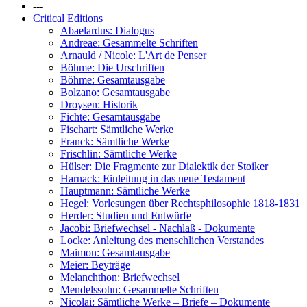
---
Critical Editions
Abaelardus: Dialogus
Andreae: Gesammelte Schriften
Arnauld / Nicole: L'Art de Penser
Böhme: Die Urschriften
Böhme: Gesamtausgabe
Bolzano: Gesamtausgabe
Droysen: Historik
Fichte: Gesamtausgabe
Fischart: Sämtliche Werke
Franck: Sämtliche Werke
Frischlin: Sämtliche Werke
Hülser: Die Fragmente zur Dialektik der Stoiker
Harnack: Einleitung in das neue Testament
Hauptmann: Sämtliche Werke
Hegel: Vorlesungen über Rechtsphilosophie 1818-1831
Herder: Studien und Entwürfe
Jacobi: Briefwechsel - Nachlaß - Dokumente
Locke: Anleitung des menschlichen Verstandes
Maimon: Gesamtausgabe
Meier: Beyträge
Melanchthon: Briefwechsel
Mendelssohn: Gesammelte Schriften
Nicolai: Sämtliche Werke – Briefe – Dokumente