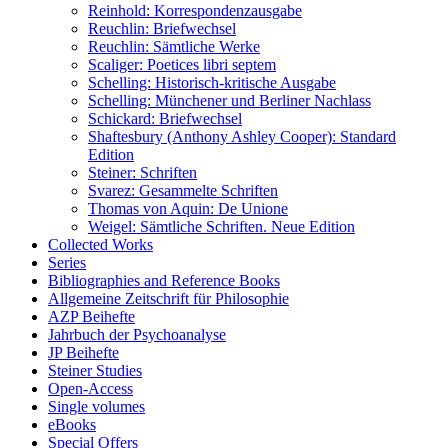
Reinhold: Korrespondenzausgabe
Reuchlin: Briefwechsel
Reuchlin: Sämtliche Werke
Scaliger: Poetices libri septem
Schelling: Historisch-kritische Ausgabe
Schelling: Münchener und Berliner Nachlass
Schickard: Briefwechsel
Shaftesbury (Anthony Ashley Cooper): Standard
Edition
Steiner: Schriften
Svarez: Gesammelte Schriften
Thomas von Aquin: De Unione
Weigel: Sämtliche Schriften. Neue Edition
Collected Works
Series
Bibliographies and Reference Books
Allgemeine Zeitschrift für Philosophie
AZP Beihefte
Jahrbuch der Psychoanalyse
JP Beihefte
Steiner Studies
Open-Access
Single volumes
eBooks
Special Offers