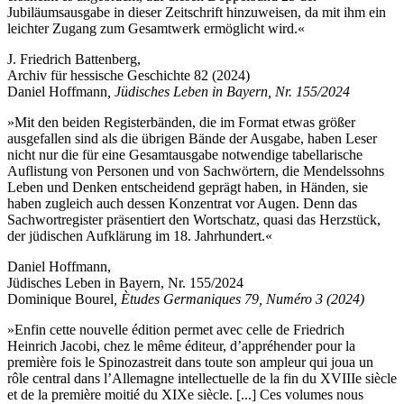
Jubiläumsausgabe in dieser Zeitschrift hinzuweisen, da mit ihm ein
leichter Zugang zum Gesamtwerk ermöglicht wird.«
J. Friedrich Battenberg,
Archiv für hessische Geschichte 82 (2024)
Daniel Hoffmann
, Jüdisches Leben in Bayern, Nr. 155/2024
»Mit den beiden Registerbänden, die im Format etwas größer
ausgefallen sind als die übrigen Bände der Ausgabe, haben Leser
nicht nur die für eine Gesamtausgabe notwendige tabellarische
Auflistung von Personen und von Sachwörtern, die Mendelssohns
Leben und Denken entscheidend geprägt haben, in Händen, sie
haben zugleich auch dessen Konzentrat vor Augen. Denn das
Sachwortregister präsentiert den Wortschatz, quasi das Herzstück,
der jüdischen Aufklärung im 18. Jahrhundert.«
Daniel Hoffmann,
Jüdisches Leben in Bayern, Nr. 155/2024
Dominique Bourel
, Ètudes Germaniques 79, Numéro 3 (2024)
»Enfin cette nouvelle édition permet avec celle de Friedrich
Heinrich Jacobi, chez le même éditeur, d’appréhender pour la
première fois le Spinozastreit dans toute son ampleur qui joua un
rôle central dans l’Allemagne intellectuelle de la fin du XVIIIe siècle
et de la première moitié du XIXe siècle. [...] Ces volumes nous