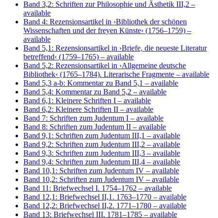
Band 3,2: Schriften zur Philosophie und Ästhetik III,2
–
available
Band 4: Rezensionsartikel in ›Bibliothek der schönen
Wissenschaften und der freyen Künste‹ (1756–1759)
–
available
Band 5,1: Rezensionsartikel in ›Briefe, die neueste Literatur
betreffend‹ (1759–1765)
– available
Band 5,2: Rezensionsartikel in ›Allgemeine deutsche
Bibliothek‹ (1765–1784). Literarische Fragmente
– available
Band 5,3 a-b: Kommentar zu Band 5,1
– available
Band 5,4: Kommentar zu Band 5,2
– available
Band 6,1: Kleinere Schriften I
– available
Band 6,2: Kleinere Schriften II
– available
Band 7: Schriften zum Judentum I
– available
Band 8: Schriften zum Judentum II
– available
Band 9,1: Schriften zum Judentum III,1
– available
Band 9,2: Schriften zum Judentum III,2
– available
Band 9,3: Schriften zum Judentum III,3
– available
Band 9,4: Schriften zum Judentum III,4
– available
Band 10,1: Schriften zum Judentum IV
– available
Band 10,2: Schriften zum Judentum IV
– available
Band 11: Briefwechsel I. 1754–1762
– available
Band 12,1: Briefwechsel II,1. 1763–1770
– available
Band 12,2: Briefwechsel II,2. 1771–1780
– available
Band 13: Briefwechsel III. 1781–1785
– available