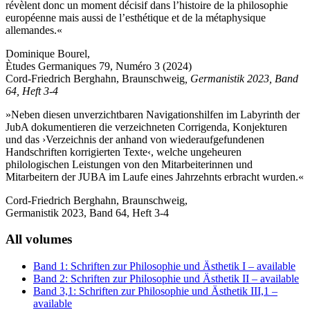
révèlent donc un moment décisif dans l’histoire de la philosophie
européenne mais aussi de l’esthétique et de la métaphysique
allemandes.«
Dominique Bourel,
Ètudes Germaniques 79, Numéro 3 (2024)
Cord-Friedrich Berghahn, Braunschweig
, Germanistik 2023, Band
64, Heft 3-4
»Neben diesen unverzichtbaren Navigationshilfen im Labyrinth der
JubA dokumentieren die verzeichneten Corrigenda, Konjekturen
und das ›Verzeichnis der anhand von wiederaufgefundenen
Handschriften korrigierten Texte‹, welche ungeheuren
philologischen Leistungen von den Mitarbeiterinnen und
Mitarbeitern der JUBA im Laufe eines Jahrzehnts erbracht wurden.«
Cord-Friedrich Berghahn, Braunschweig,
Germanistik 2023, Band 64, Heft 3-4
All volumes
Band 1: Schriften zur Philosophie und Ästhetik I
– available
Band 2: Schriften zur Philosophie und Ästhetik II
– available
Band 3,1: Schriften zur Philosophie und Ästhetik III,1
–
available