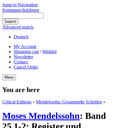
Jump to Navigation
frommann-holzboog
Advanced search
Deutsch
My Account
Shopping cart
/
Wishlist
Newsletter
Contact
Cancel Order
Menu
You are here
Critical Editions
»
Mendelssohn: Gesammelte Schriften
»
Moses Mendelssohn
:
Band
25,1-2: Register und