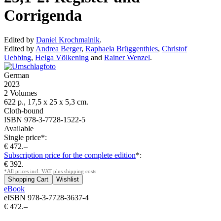
Corrigenda
Edited by
Daniel Krochmalnik
.
Edited by
Andrea Berger
,
Raphaela Brüggenthies
,
Christof
Uebbing
,
Helga Völkening
and
Rainer Wenzel
.
German
2023
2 Volumes
622 p., 17,5 x 25 x 5,3 cm.
Cloth-bound
ISBN 978-3-7728-1522-5
Available
Single price*:
€ 472.–
Subscription price for the complete edition
*:
€ 392.–
*All prices incl. VAT plus shipping costs
eBook
eISBN 978-3-7728-3637-4
€ 472.–