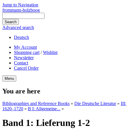
Jump to Navigation
frommann-holzboog
Advanced search
Deutsch
My Account
Shopping cart
/
Wishlist
Newsletter
Contact
Cancel Order
Menu
You are here
Bibliographies and Reference Books
»
Die Deutsche Literatur
»
III:
1620–1720
»
B I: Allgemeine...
»
Band 1: Lieferung 1-2