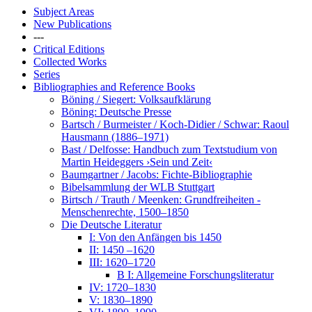
Subject Areas
New Publications
---
Critical Editions
Collected Works
Series
Bibliographies and Reference Books
Böning / Siegert: Volksaufklärung
Böning: Deutsche Presse
Bartsch / Burmeister / Koch-Didier / Schwar: Raoul
Hausmann (1886–1971)
Bast / Delfosse: Handbuch zum Textstudium von
Martin Heideggers ›Sein und Zeit‹
Baumgartner / Jacobs: Fichte-Bibliographie
Bibelsammlung der WLB Stuttgart
Birtsch / Trauth / Meenken: Grundfreiheiten -
Menschenrechte, 1500–1850
Die Deutsche Literatur
I: Von den Anfängen bis 1450
II: 1450 –1620
III: 1620–1720
B I: Allgemeine Forschungsliteratur
IV: 1720–1830
V: 1830–1890