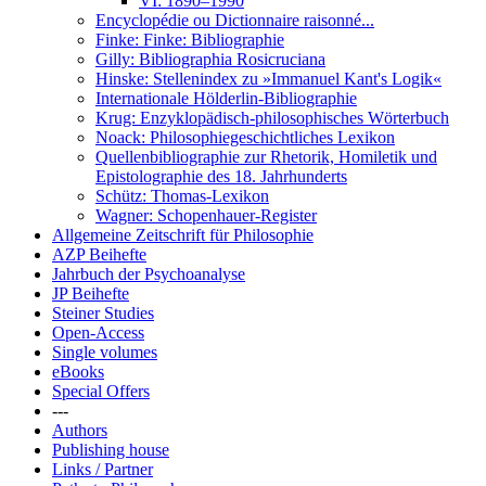
VI: 1890–1990
Encyclopédie ou Dictionnaire raisonné...
Finke: Finke: Bibliographie
Gilly: Bibliographia Rosicruciana
Hinske: Stellenindex zu »Immanuel Kant's Logik«
Internationale Hölderlin-Bibliographie
Krug: Enzyklopädisch-philosophisches Wörterbuch
Noack: Philosophiegeschichtliches Lexikon
Quellenbibliographie zur Rhetorik, Homiletik und
Epistolographie des 18. Jahrhunderts
Schütz: Thomas-Lexikon
Wagner: Schopenhauer-Register
Allgemeine Zeitschrift für Philosophie
AZP Beihefte
Jahrbuch der Psychoanalyse
JP Beihefte
Steiner Studies
Open-Access
Single volumes
eBooks
Special Offers
---
Authors
Publishing house
Links / Partner