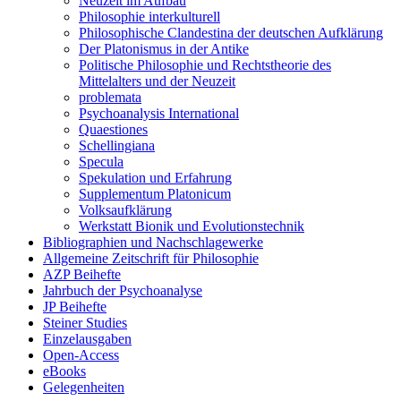
Neuzeit im Aufbau
Philosophie interkulturell
Philosophische Clandestina der deutschen Aufklärung
Der Platonismus in der Antike
Politische Philosophie und Rechtstheorie des
Mittelalters und der Neuzeit
problemata
Psychoanalysis International
Quaestiones
Schellingiana
Specula
Spekulation und Erfahrung
Supplementum Platonicum
Volksaufklärung
Werkstatt Bionik und Evolutionstechnik
Bibliographien und Nachschlagewerke
Allgemeine Zeitschrift für Philosophie
AZP Beihefte
Jahrbuch der Psychoanalyse
JP Beihefte
Steiner Studies
Einzelausgaben
Open-Access
eBooks
Gelegenheiten