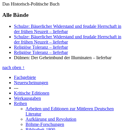
Das Historisch-Politische Buch
Alle Bände
Schulze: Bäuerlicher Widerstand und feudale Herrschaft in
der frühen Neuzeit
– lieferbar
Schulze: Bäuerlicher Widerstand und feudale Herrschaft in
der frühen Neuzeit
– lieferbar
Religiöse Toleranz
– lieferbar
Religiöse Toleranz
– lieferbar
Dülmen: Der Geheimbund der Illuminaten
– lieferbar
nach oben
↑
Fachgebiete
Neuerscheinungen
---
Kritische Editionen
Werkausgaben
Reihen
Arbeiten und Editionen zur Mittleren Deutschen
Literatur
Aufklärung und Revolution
Böhme-Forschungen
Bibliothek 1800