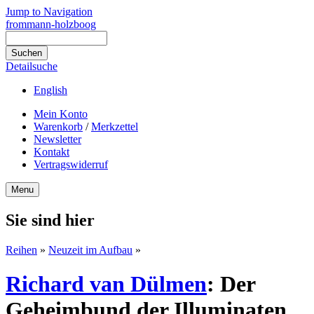
Jump to Navigation
frommann-holzboog
Detailsuche
English
Mein Konto
Warenkorb
/
Merkzettel
Newsletter
Kontakt
Vertragswiderruf
Menu
Sie sind hier
Reihen
»
Neuzeit im Aufbau
»
Richard van Dülmen
:
Der
Geheimbund der Illuminaten