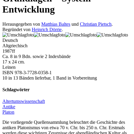
Entwicklung
Herausgegeben von
Matthias Baltes
und
Christian Pietsch
.
Begründet von
Heinrich Dörrie
.
Deutsch
Altgriechisch
1987
ff
Ca. 8 in 9 Bdn. sowie 2 Indexbände
17 x 24 cm.
Leinen
ISBN 978-3-7728-0358-1
10 in 13 Bänden lieferbar, 1 Band in Vorbereitung
Schlagwörter
Altertumswissenschaft
Antike
Platon
Die vorliegende Quellensammlung beleuchtet die Geschichte des
antiken Platonismus von etwa 70 v. Chr. bis 250 n. Chr. Erstmals
werden diese wichtigen Zeugnisse der abendländischen Kultur als