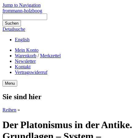
Jump to Navigation
frommann-holzboog
Detailsuche
English
Mein Konto
Warenkorb
/
Merkzettel
Newsletter
Kontakt
Vertragswiderruf
Menu
Sie sind hier
Reihen
»
Der Platonismus in der Antike.
Grundlagen – System –