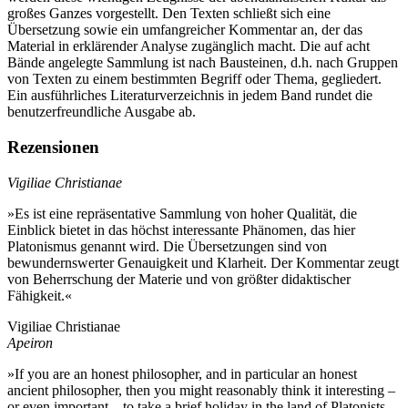
großes Ganzes vorgestellt. Den Texten schließt sich eine
Übersetzung sowie ein umfangreicher Kommentar an, der das
Material in erklärender Analyse zugänglich macht. Die auf acht
Bände angelegte Sammlung ist nach Bausteinen, d.h. nach Gruppen
von Texten zu einem bestimmten Begriff oder Thema, gegliedert.
Ein ausführliches Literaturverzeichnis in jedem Band rundet die
benutzerfreundliche Ausgabe ab.
Rezensionen
Vigiliae Christianae
»Es ist eine repräsentative Sammlung von hoher Qualität, die
Einblick bietet in das höchst interessante Phänomen, das hier
Platonismus genannt wird. Die Übersetzungen sind von
bewundernswerter Genauigkeit und Klarheit. Der Kommentar zeugt
von Beherrschung der Materie und von größter didaktischer
Fähigkeit.«
Vigiliae Christianae
Apeiron
»If you are an honest philosopher, and in particular an honest
ancient philosopher, then you might reasonably think it interesting –
or even important – to take a brief holiday in the land of Platonists.