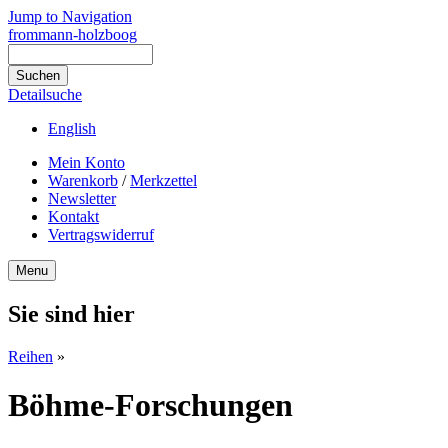
Jump to Navigation
frommann-holzboog
Detailsuche
English
Mein Konto
Warenkorb
/
Merkzettel
Newsletter
Kontakt
Vertragswiderruf
Menu
Sie sind hier
Reihen
»
Böhme-Forschungen