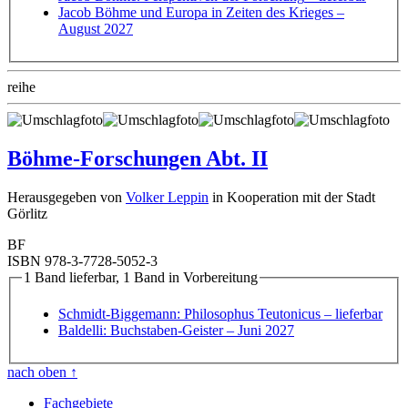
Jacob Böhme und Europa in Zeiten des Krieges
–
August 2027
reihe
Böhme-Forschungen Abt. II
Herausgegeben von
Volker Leppin
in Kooperation mit der Stadt
Görlitz
BF
ISBN 978-3-7728-5052-3
1 Band lieferbar, 1 Band in Vorbereitung
Schmidt-Biggemann: Philosophus Teutonicus
– lieferbar
Baldelli: Buchstaben-Geister
– Juni 2027
nach oben
↑
Fachgebiete