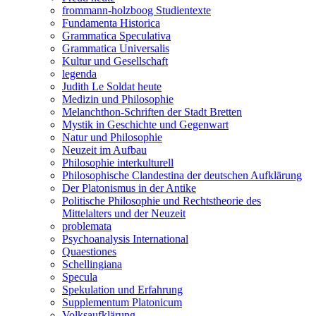
frommann-holzboog Studientexte
Fundamenta Historica
Grammatica Speculativa
Grammatica Universalis
Kultur und Gesellschaft
legenda
Judith Le Soldat heute
Medizin und Philosophie
Melanchthon-Schriften der Stadt Bretten
Mystik in Geschichte und Gegenwart
Natur und Philosophie
Neuzeit im Aufbau
Philosophie interkulturell
Philosophische Clandestina der deutschen Aufklärung
Der Platonismus in der Antike
Politische Philosophie und Rechtstheorie des
Mittelalters und der Neuzeit
problemata
Psychoanalysis International
Quaestiones
Schellingiana
Specula
Spekulation und Erfahrung
Supplementum Platonicum
Volksaufklärung