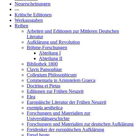
Neuerscheinungen
---
Kritische Editionen
Werkausgaben
Reihen
Arbeiten und Editionen zur Mittleren Deutschen
Literatur
Aufklärung und Revolution
Böhme-Forschungen
Abteilung I
Abteilung II
Bibliothek 1800
Clavis Pansophiae
Collegium Philosophicum
Commentaria in Aristotelem Graeca
Doctrina et Pietas
Editionen zur Frühen Neuzeit
Elea
Europäische Literatur der Frühen Neuzeit
exempla aesthetica
Forschungen und Materialien zur
Universitätsgeschichte
Forschungen und Materialien zur deutschen Aufklärung
Freidenker der europäischen Aufklärung
Freud heute