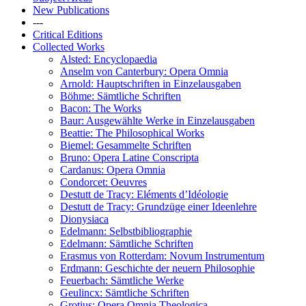
New Publications
---
Critical Editions
Collected Works
Alsted: Encyclopaedia
Anselm von Canterbury: Opera Omnia
Arnold: Hauptschriften in Einzelausgaben
Böhme: Sämtliche Schriften
Bacon: The Works
Baur: Ausgewählte Werke in Einzelausgaben
Beattie: The Philosophical Works
Biemel: Gesammelte Schriften
Bruno: Opera Latine Conscripta
Cardanus: Opera Omnia
Condorcet: Oeuvres
Destutt de Tracy: Eléments d’Idéologie
Destutt de Tracy: Grundzüge einer Ideenlehre
Dionysiaca
Edelmann: Selbstbibliographie
Edelmann: Sämtliche Schriften
Erasmus von Rotterdam: Novum Instrumentum
Erdmann: Geschichte der neuern Philosophie
Feuerbach: Sämtliche Werke
Geulincx: Sämtliche Schriften
Grotius: Opera Omnia Theologica