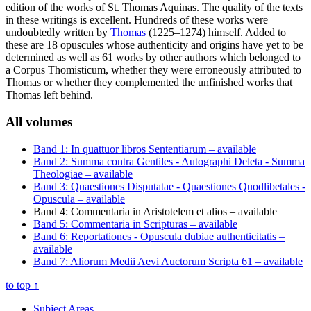
edition of the works of St. Thomas Aquinas. The quality of the texts
in these writings is excellent. Hundreds of these works were
undoubtedly written by
Thomas
(1225–1274) himself. Added to
these are 18 opuscules whose authenticity and origins have yet to be
determined as well as 61 works by other authors which belonged to
a Corpus Thomisticum, whether they were erroneously attributed to
Thomas or whether they complemented the unfinished works that
Thomas left behind.
All volumes
Band 1: In quattuor libros Sententiarum
– available
Band 2: Summa contra Gentiles - Autographi Deleta - Summa
Theologiae
– available
Band 3: Quaestiones Disputatae - Quaestiones Quodlibetales -
Opuscula
– available
Band 4: Commentaria in Aristotelem et alios
– available
Band 5: Commentaria in Scripturas
– available
Band 6: Reportationes - Opuscula dubiae authenticitatis
–
available
Band 7: Aliorum Medii Aevi Auctorum Scripta 61
– available
to top
↑
Subject Areas