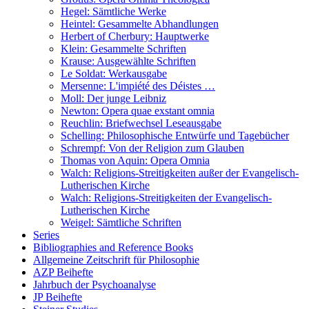
Hegel: Sämtliche Werke
Heintel: Gesammelte Abhandlungen
Herbert of Cherbury: Hauptwerke
Klein: Gesammelte Schriften
Krause: Ausgewählte Schriften
Le Soldat: Werkausgabe
Mersenne: L'impiété des Déistes …
Moll: Der junge Leibniz
Newton: Opera quae exstant omnia
Reuchlin: Briefwechsel Leseausgabe
Schelling: Philosophische Entwürfe und Tagebücher
Schrempf: Von der Religion zum Glauben
Thomas von Aquin: Opera Omnia
Walch: Religions-Streitigkeiten außer der Evangelisch-
Lutherischen Kirche
Walch: Religions-Streitigkeiten der Evangelisch-
Lutherischen Kirche
Weigel: Sämtliche Schriften
Series
Bibliographies and Reference Books
Allgemeine Zeitschrift für Philosophie
AZP Beihefte
Jahrbuch der Psychoanalyse
JP Beihefte