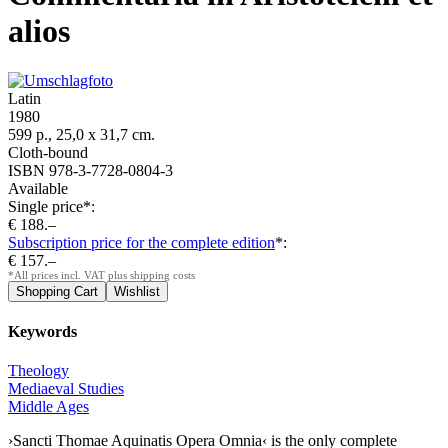
alios
Latin
1980
599 p., 25,0 x 31,7 cm.
Cloth-bound
ISBN 978-3-7728-0804-3
Available
Single price*:
€ 188.–
Subscription price for the complete edition
*:
€ 157.–
*All prices incl. VAT plus shipping costs
Keywords
Theology
Mediaeval Studies
Middle Ages
›Sancti Thomae Aquinatis Opera Omnia‹ is the only complete