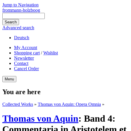
Jump to Navigation
frommann-holzboog
Advanced search
Deutsch
My Account
Shopping cart
/
Wishlist
Newsletter
Contact
Cancel Order
Menu
You are here
Collected Works
»
Thomas von Aquin: Opera Omnia
»
Thomas von Aquin
:
Band 4:
Commentaria in Aristotelem et