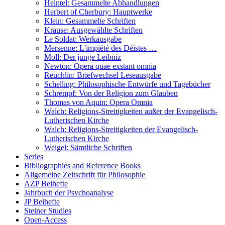
Heintel: Gesammelte Abhandlungen
Herbert of Cherbury: Hauptwerke
Klein: Gesammelte Schriften
Krause: Ausgewählte Schriften
Le Soldat: Werkausgabe
Mersenne: L'impiété des Déistes …
Moll: Der junge Leibniz
Newton: Opera quae exstant omnia
Reuchlin: Briefwechsel Leseausgabe
Schelling: Philosophische Entwürfe und Tagebücher
Schrempf: Von der Religion zum Glauben
Thomas von Aquin: Opera Omnia
Walch: Religions-Streitigkeiten außer der Evangelisch-
Lutherischen Kirche
Walch: Religions-Streitigkeiten der Evangelisch-
Lutherischen Kirche
Weigel: Sämtliche Schriften
Series
Bibliographies and Reference Books
Allgemeine Zeitschrift für Philosophie
AZP Beihefte
Jahrbuch der Psychoanalyse
JP Beihefte
Steiner Studies
Open-Access