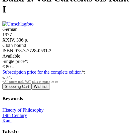
I
German
1977
XXIV, 336 p.
Cloth-bound
ISBN 978-3-7728-0591-2
Available
Single price*:
€ 80.–
Subscription price for the complete edition
*:
€ 74.–
*All prices incl. VAT plus shipping costs
Keywords
History of Philosophy
19th Century
Kant
Inhalt: