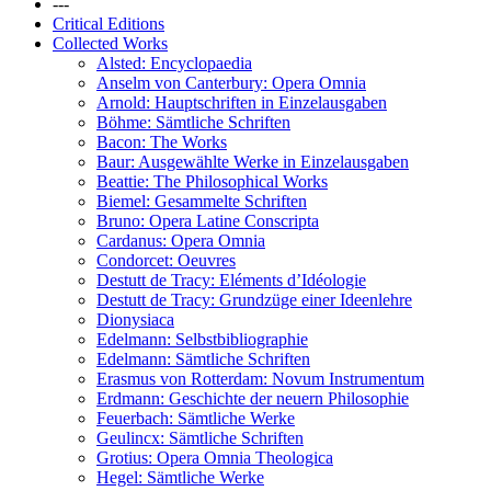
---
Critical Editions
Collected Works
Alsted: Encyclopaedia
Anselm von Canterbury: Opera Omnia
Arnold: Hauptschriften in Einzelausgaben
Böhme: Sämtliche Schriften
Bacon: The Works
Baur: Ausgewählte Werke in Einzelausgaben
Beattie: The Philosophical Works
Biemel: Gesammelte Schriften
Bruno: Opera Latine Conscripta
Cardanus: Opera Omnia
Condorcet: Oeuvres
Destutt de Tracy: Eléments d’Idéologie
Destutt de Tracy: Grundzüge einer Ideenlehre
Dionysiaca
Edelmann: Selbstbibliographie
Edelmann: Sämtliche Schriften
Erasmus von Rotterdam: Novum Instrumentum
Erdmann: Geschichte der neuern Philosophie
Feuerbach: Sämtliche Werke
Geulincx: Sämtliche Schriften
Grotius: Opera Omnia Theologica
Hegel: Sämtliche Werke