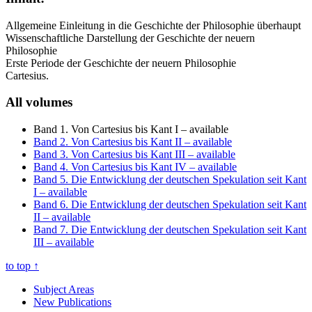
Allgemeine Einleitung in die Geschichte der Philosophie überhaupt
Wissenschaftliche Darstellung der Geschichte der neuern
Philosophie
Erste Periode der Geschichte der neuern Philosophie
Cartesius.
All volumes
Band 1. Von Cartesius bis Kant I
– available
Band 2. Von Cartesius bis Kant II
– available
Band 3. Von Cartesius bis Kant III
– available
Band 4. Von Cartesius bis Kant IV
– available
Band 5. Die Entwicklung der deutschen Spekulation seit Kant
I
– available
Band 6. Die Entwicklung der deutschen Spekulation seit Kant
II
– available
Band 7. Die Entwicklung der deutschen Spekulation seit Kant
III
– available
to top
↑
Subject Areas
New Publications