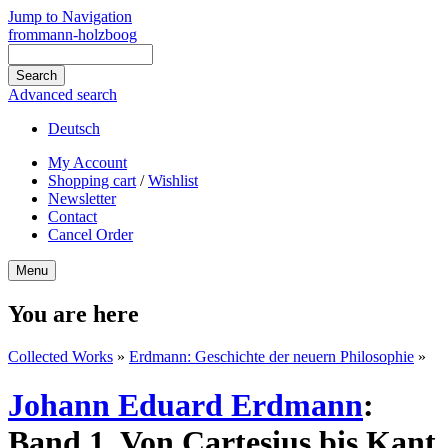
Jump to Navigation
frommann-holzboog
Advanced search
Deutsch
My Account
Shopping cart
/
Wishlist
Newsletter
Contact
Cancel Order
Menu
You are here
Collected Works
»
Erdmann: Geschichte der neuern Philosophie
»
Johann Eduard Erdmann
:
Band 1. Von Cartesius bis Kant