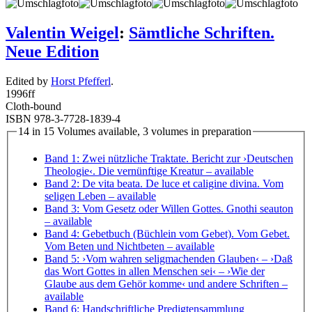
Valentin Weigel
:
Sämtliche Schriften.
Neue Edition
Edited by
Horst Pfefferl
.
1996
ff
Cloth-bound
ISBN 978-3-7728-1839-4
14 in 15 Volumes available, 3 volumes in preparation
Band 1: Zwei nützliche Traktate. Bericht zur ›Deutschen
Theologie‹. Die vernünftige Kreatur
– available
Band 2: De vita beata. De luce et caligine divina. Vom
seligen Leben
– available
Band 3: Vom Gesetz oder Willen Gottes. Gnothi seauton
– available
Band 4: Gebetbuch (Büchlein vom Gebet). Vom Gebet.
Vom Beten und Nichtbeten
– available
Band 5: ›Vom wahren seligmachenden Glauben‹ – ›Daß
das Wort Gottes in allen Menschen sei‹ – ›Wie der
Glaube aus dem Gehör komme‹ und andere Schriften
–
available
Band 6: Handschriftliche Predigtensammlung