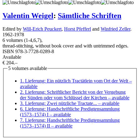
Valentin Weigel
:
Sämtliche Schriften
Edited by
Will-Erich Peuckert
,
Horst Pfefferl
and
Winfried Zeller
.
1962
-
1978
6 volumes (1-4,6,7),
thread-stitching, without book cover and with untrimmed edges.
ISBN 978-3-7728-0289-8
Available
€ 204.–
5 volumes available
1. Lieferung: Ein nützlich Tractätlein vom Ort der Welt
–
available
2. Lieferung: Schriftlicher Bericht von der Vergebung
der Sünden oder vom Schlüssel der Kirchen
– available
3. Lieferung: Zwei nützliche Tractate...
– available
6. Lieferung: Handschriftliche Predigtensammlung
(1573–1574) I
– available
7. Lieferung: Handschriftliche Predigtensammlung
(1573–1574) II
– available