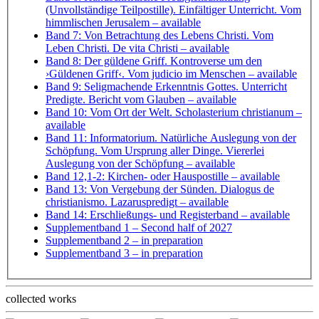
(Unvollständige Teilpostille). Einfältiger Unterricht. Vom
himmlischen Jerusalem
– available
Band 7: Von Betrachtung des Lebens Christi. Vom
Leben Christi. De vita Christi
– available
Band 8: Der güldene Griff. Kontroverse um den
›Güldenen Griff‹. Vom judicio im Menschen
– available
Band 9: Seligmachende Erkenntnis Gottes. Unterricht
Predigte. Bericht vom Glauben
– available
Band 10: Vom Ort der Welt. Scholasterium christianum
–
available
Band 11: Informatorium. Natürliche Auslegung von der
Schöpfung. Vom Ursprung aller Dinge. Viererlei
Auslegung von der Schöpfung
– available
Band 12,1-2: Kirchen- oder Hauspostille
– available
Band 13: Von Vergebung der Sünden. Dialogus de
christianismo. Lazaruspredigt
– available
Band 14: Erschließungs- und Registerband
– available
Supplementband 1
– Second half of 2027
Supplementband 2
– in preparation
Supplementband 3
– in preparation
collected works