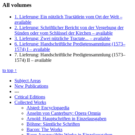
All volumes
1. Lieferung: Ein nützlich Tractätlein vom Ort der Welt
–
available
2. Lieferung: Schriftlicher Bericht von der Vergebung der
Sünden oder vom Schlüssel der Kirchen
– available
3. Lieferung: Zwei nützliche Tractate...
– available
6. Lieferung: Handschriftliche Predigtensammlung (1573–
1574) I
– available
7. Lieferung: Handschriftliche Predigtensammlung (1573–
1574) II
– available
to top
↑
Subject Areas
New Publications
---
Critical Editions
Collected Works
Alsted: Encyclopaedia
Anselm von Canterbury: Opera Omnia
Arnold: Hauptschriften in Einzelausgaben
Böhme: Sämtliche Schriften
Bacon: The Works
Baur: Ausgewählte Werke in Einzelausgaben