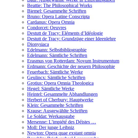
Beattie: The Philosophical Works
Biemel: Gesammelte Schriften
Bruno: Opera Latine Conscripta
Cardanus: Opera Omnia
Condorcet: Oeuvres
Destutt de Tracy: Eléments d’Idéologie
Destutt de Tracy: Grundzüge einer Ideenlehre
Dionysiaca
Edelmann: Selbstbibliographie
Edelmann: Sämtliche Schriften
Erasmus von Rotterdam: Novum Instrumentum
Erdmann: Geschichte der neuern Philosophie
Feuerbach: Sämtliche Werke
Geulincx: Sämtliche Schriften
Grotius: Opera Omnia Theologica
Hegel: Sämtliche Werke
Heintel: Gesammelte Abhandlungen
Herbert of Cherbury: Hauptwerke
Klein: Gesammelte Schriften
Krause: Ausgewählte Schriften
Le Soldat: Werkausgabe
Mersenne: L'impiété des Déistes …
Moll: Der junge Leibniz
Newton: Opera quae exstant omnia