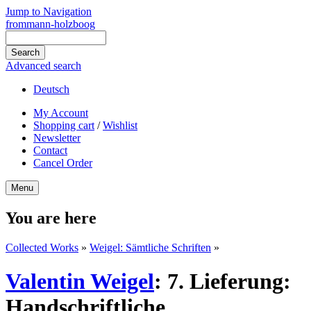
Jump to Navigation
frommann-holzboog
Advanced search
Deutsch
My Account
Shopping cart
/
Wishlist
Newsletter
Contact
Cancel Order
Menu
You are here
Collected Works
»
Weigel: Sämtliche Schriften
»
Valentin Weigel
:
7. Lieferung:
Handschriftliche