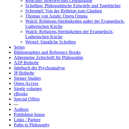
Reuchlin: Briefwechsel Leseausgabe
Schelling: Philosophische Entwürfe und Tagebücher
Schrempf: Von der Religion zum Glauben
Thomas von Aquin: Opera Omnia
Walch: Religions-Streitigkeiten außer der Evangelisch-
Lutherischen Kirche
Walch: Religions-Streitigkeiten der Evangelisch-
Lutherischen Kirche
Weigel: Sämtliche Schriften
Series
Bibliographies and Reference Books
Allgemeine Zeitschrift für Philosophie
AZP Beihefte
Jahrbuch der Psychoanalyse
JP Beihefte
Steiner Studies
Open-Access
Single volumes
eBooks
Special Offers
---
Authors
Publishing house
Links / Partner
Paths to Philosophy