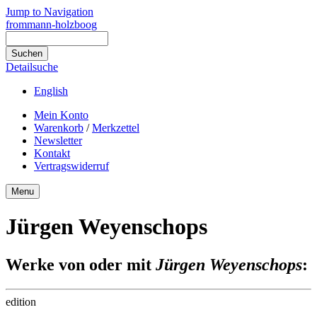
Jump to Navigation
frommann-holzboog
Detailsuche
English
Mein Konto
Warenkorb
/
Merkzettel
Newsletter
Kontakt
Vertragswiderruf
Menu
Jürgen Weyenschops
Werke von oder mit
Jürgen Weyenschops
:
edition