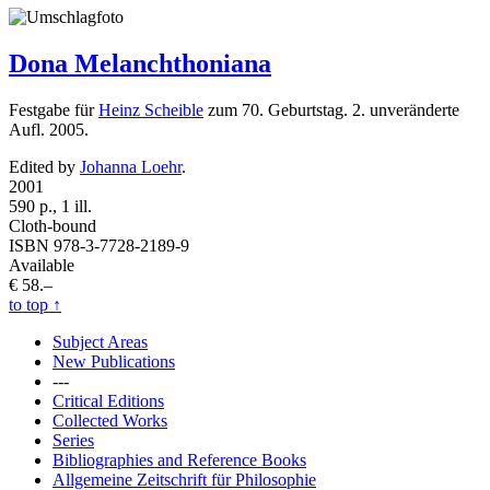
Dona Melanchthoniana
Festgabe für
Heinz Scheible
zum 70. Geburtstag. 2. unveränderte
Aufl. 2005.
Edited by
Johanna Loehr
.
2001
590 p., 1 ill.
Cloth-bound
ISBN 978-3-7728-2189-9
Available
€ 58.–
to top
↑
Subject Areas
New Publications
---
Critical Editions
Collected Works
Series
Bibliographies and Reference Books
Allgemeine Zeitschrift für Philosophie