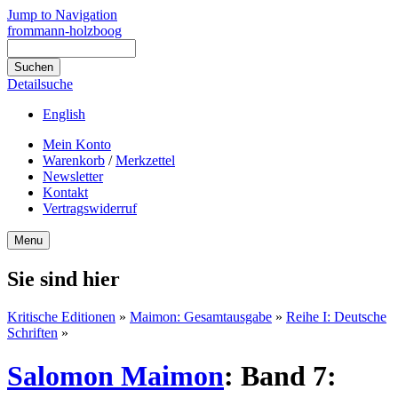
Jump to Navigation
frommann-holzboog
Detailsuche
English
Mein Konto
Warenkorb
/
Merkzettel
Newsletter
Kontakt
Vertragswiderruf
Menu
Sie sind hier
Kritische Editionen
»
Maimon: Gesamtausgabe
»
Reihe I: Deutsche
Schriften
»
Salomon Maimon
:
Band 7: