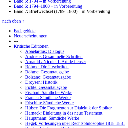
Band 5: 1794
– in Vorbereitung
Band 6: 1794–1800
– in Vorbereitung
Band 7: Briefwechsel (1789–1800)
– in Vorbereitung
nach oben
↑
Fachgebiete
Neuerscheinungen
---
Kritische Editionen
Abaelardus: Dialogus
Andreae: Gesammelte Schriften
Arnauld / Nicole: L'Art de Penser
Böhme: Die Urschriften
Böhme: Gesamtausgabe
Bolzano: Gesamtausgabe
Droysen: Historik
Fichte: Gesamtausgabe
Fischart: Sämtliche Werke
Franck: Sämtliche Werke
Frischlin: Sämtliche Werke
Hülser: Die Fragmente zur Dialektik der Stoiker
Harnack: Einleitung in das neue Testament
Hauptmann: Sämtliche Werke
Hegel: Vorlesungen über Rechtsphilosophie 1818-1831