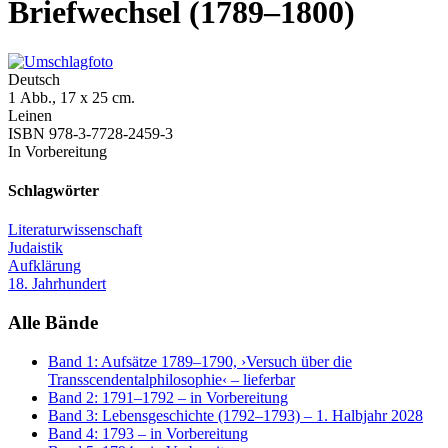
Briefwechsel (1789–1800)
Deutsch
1 Abb., 17 x 25 cm.
Leinen
ISBN 978-3-7728-2459-3
In Vorbereitung
Schlagwörter
Literaturwissenschaft
Judaistik
Aufklärung
18. Jahrhundert
Alle Bände
Band 1: Aufsätze 1789–1790, ›Versuch über die
Transscendentalphilosophie‹
– lieferbar
Band 2: 1791–1792
– in Vorbereitung
Band 3: Lebensgeschichte (1792–1793)
– 1. Halbjahr 2028
Band 4: 1793
– in Vorbereitung