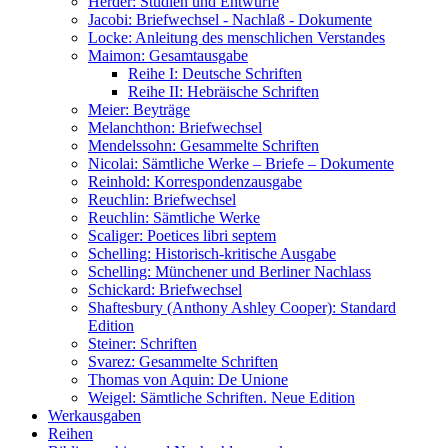
Herder: Studien und Entwürfe
Jacobi: Briefwechsel - Nachlaß - Dokumente
Locke: Anleitung des menschlichen Verstandes
Maimon: Gesamtausgabe
Reihe I: Deutsche Schriften
Reihe II: Hebräische Schriften
Meier: Beyträge
Melanchthon: Briefwechsel
Mendelssohn: Gesammelte Schriften
Nicolai: Sämtliche Werke – Briefe – Dokumente
Reinhold: Korrespondenzausgabe
Reuchlin: Briefwechsel
Reuchlin: Sämtliche Werke
Scaliger: Poetices libri septem
Schelling: Historisch-kritische Ausgabe
Schelling: Münchener und Berliner Nachlass
Schickard: Briefwechsel
Shaftesbury (Anthony Ashley Cooper): Standard
Edition
Steiner: Schriften
Svarez: Gesammelte Schriften
Thomas von Aquin: De Unione
Weigel: Sämtliche Schriften. Neue Edition
Werkausgaben
Reihen