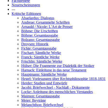
Fachgebiete
Neuerscheinungen
---
Kritische Editionen
Abaelardus: Dialogus
Andreae: Gesammelte Schriften
Arnauld / Nicole: L'Art de Penser
Böhme: Die Urschriften
Böhme: Gesamtausgabe
Bolzano: Gesamtausgabe
Droysen: Historik
Fichte: Gesamtausgabe
Fischart: Sämtliche Werke
Franck: Sämtliche Werke
Frischlin: Sämtliche Werke
Hülser: Die Fragmente zur Dialektik der Stoiker
Harnack: Einleitung in das neue Testament
Hauptmann: Sämtliche Werke
Hegel: Vorlesungen über Rechtsphilosophie 1818-1831
Herder: Studien und Entwürfe
Jacobi: Briefwechsel - Nachlaß - Dokumente
Locke: Anleitung des menschlichen Verstandes
Maimon: Gesamtausgabe
Meier: Beyträge
Melanchthon: Briefwechsel