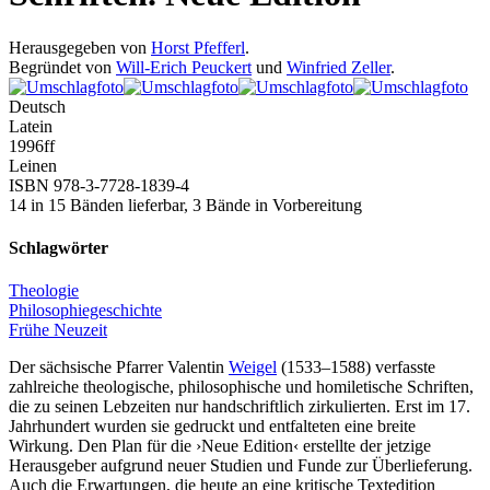
Herausgegeben von
Horst Pfefferl
.
Begründet von
Will-Erich Peuckert
und
Winfried Zeller
.
Deutsch
Latein
1996
ff
Leinen
ISBN 978-3-7728-1839-4
14 in 15 Bänden lieferbar, 3 Bände in Vorbereitung
Schlagwörter
Theologie
Philosophiegeschichte
Frühe Neuzeit
Der sächsische Pfarrer Valentin
Weigel
(1533–1588) verfasste
zahlreiche theologische, philosophische und homiletische Schriften,
die zu seinen Lebzeiten nur handschriftlich zirkulierten. Erst im 17.
Jahrhundert wurden sie gedruckt und entfalteten eine breite
Wirkung. Den Plan für die ›Neue Edition‹ erstellte der jetzige
Herausgeber aufgrund neuer Studien und Funde zur Überlieferung.
Auch die Erwartungen, die heute an eine kritische Textedition