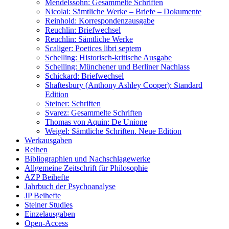
Mendelssohn: Gesammelte Schriften
Nicolai: Sämtliche Werke – Briefe – Dokumente
Reinhold: Korrespondenzausgabe
Reuchlin: Briefwechsel
Reuchlin: Sämtliche Werke
Scaliger: Poetices libri septem
Schelling: Historisch-kritische Ausgabe
Schelling: Münchener und Berliner Nachlass
Schickard: Briefwechsel
Shaftesbury (Anthony Ashley Cooper): Standard
Edition
Steiner: Schriften
Svarez: Gesammelte Schriften
Thomas von Aquin: De Unione
Weigel: Sämtliche Schriften. Neue Edition
Werkausgaben
Reihen
Bibliographien und Nachschlagewerke
Allgemeine Zeitschrift für Philosophie
AZP Beihefte
Jahrbuch der Psychoanalyse
JP Beihefte
Steiner Studies
Einzelausgaben
Open-Access