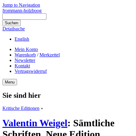
Jump to Navigation
frommann-holzboog
Detailsuche
English
Mein Konto
Warenkorb
/
Merkzettel
Newsletter
Kontakt
Vertragswiderruf
Menu
Sie sind hier
Kritische Editionen
»
Valentin Weigel
:
Sämtliche
Schriften. Neue Edition