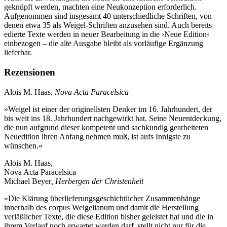
geknüpft werden, machten eine Neukonzeption erforderlich.
Aufgenommen sind insgesamt 40 unterschiedliche Schriften, von
denen etwa 35 als Weigel-Schriften anzusehen sind. Auch bereits
edierte Texte werden in neuer Bearbeitung in die ›Neue Edition‹
einbezogen – die alte Ausgabe bleibt als vorläufige Ergänzung
lieferbar.
Rezensionen
Alois M. Haas
, Nova Acta Paracelsica
»Weigel ist einer der originellsten Denker im 16. Jahrhundert, der
bis weit ins 18. Jahrhundert nachgewirkt hat. Seine Neuentdeckung,
die nun aufgrund dieser kompetent und sachkundig gearbeiteten
Neuedition ihren Anfang nehmen muß, ist aufs Innigste zu
wünschen.«
Alois M. Haas,
Nova Acta Paracelsica
Michael Beyer
, Herbergen der Christenheit
»Die Klärung überlieferungsgeschichtlicher Zusammenhänge
innerhalb des corpus Weigelianum und damit die Herstellung
verläßlicher Texte, die diese Edition bisher geleistet hat und die in
ihrem Verlauf noch erwartet werden darf, stellt nicht nur für die