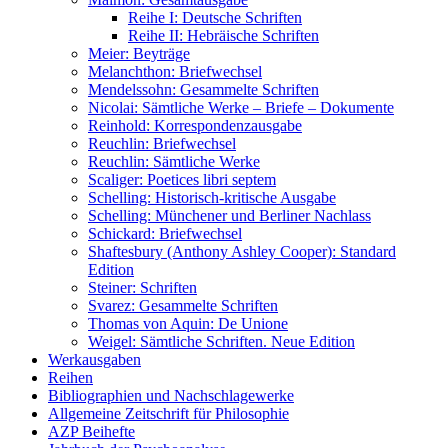
Reihe I: Deutsche Schriften
Reihe II: Hebräische Schriften
Meier: Beyträge
Melanchthon: Briefwechsel
Mendelssohn: Gesammelte Schriften
Nicolai: Sämtliche Werke – Briefe – Dokumente
Reinhold: Korrespondenzausgabe
Reuchlin: Briefwechsel
Reuchlin: Sämtliche Werke
Scaliger: Poetices libri septem
Schelling: Historisch-kritische Ausgabe
Schelling: Münchener und Berliner Nachlass
Schickard: Briefwechsel
Shaftesbury (Anthony Ashley Cooper): Standard
Edition
Steiner: Schriften
Svarez: Gesammelte Schriften
Thomas von Aquin: De Unione
Weigel: Sämtliche Schriften. Neue Edition
Werkausgaben
Reihen
Bibliographien und Nachschlagewerke
Allgemeine Zeitschrift für Philosophie
AZP Beihefte