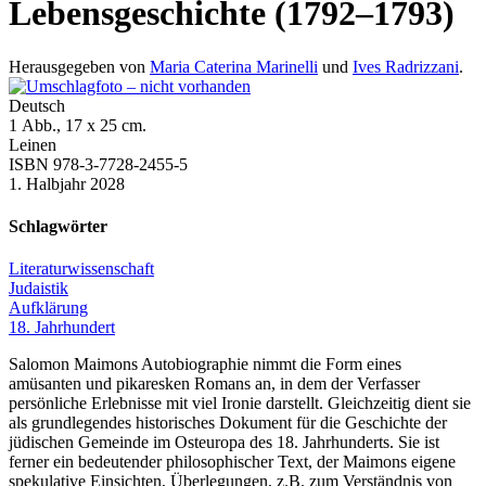
Lebensgeschichte (1792–1793)
Herausgegeben von
Maria Caterina Marinelli
und
Ives Radrizzani
.
Deutsch
1 Abb., 17 x 25 cm.
Leinen
ISBN 978-3-7728-2455-5
1. Halbjahr 2028
Schlagwörter
Literaturwissenschaft
Judaistik
Aufklärung
18. Jahrhundert
Salomon Maimons Autobiographie nimmt die Form eines
amüsanten und pikaresken Romans an, in dem der Verfasser
persönliche Erlebnisse mit viel Ironie darstellt. Gleichzeitig dient sie
als grundlegendes historisches Dokument für die Geschichte der
jüdischen Gemeinde im Osteuropa des 18. Jahrhunderts. Sie ist
ferner ein bedeutender philosophischer Text, der Maimons eigene
spekulative Einsichten, Überlegungen, z.B. zum Verständnis von