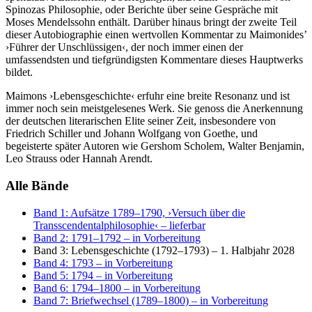
Spinozas Philosophie, oder Berichte über seine Gespräche mit
Moses Mendelssohn enthält. Darüber hinaus bringt der zweite Teil
dieser Autobiographie einen wertvollen Kommentar zu Maimonides’
›Führer der Unschlüssigen‹, der noch immer einen der
umfassendsten und tiefgründigsten Kommentare dieses Hauptwerks
bildet.
Maimons ›Lebensgeschichte‹ erfuhr eine breite Resonanz und ist
immer noch sein meistgelesenes Werk. Sie genoss die Anerkennung
der deutschen literarischen Elite seiner Zeit, insbesondere von
Friedrich Schiller und Johann Wolfgang von Goethe, und
begeisterte später Autoren wie Gershom Scholem, Walter Benjamin,
Leo Strauss oder Hannah Arendt.
Alle Bände
Band 1: Aufsätze 1789–1790, ›Versuch über die
Transscendentalphilosophie‹
– lieferbar
Band 2: 1791–1792
– in Vorbereitung
Band 3: Lebensgeschichte (1792–1793)
– 1. Halbjahr 2028
Band 4: 1793
– in Vorbereitung
Band 5: 1794
– in Vorbereitung
Band 6: 1794–1800
– in Vorbereitung
Band 7: Briefwechsel (1789–1800)
– in Vorbereitung