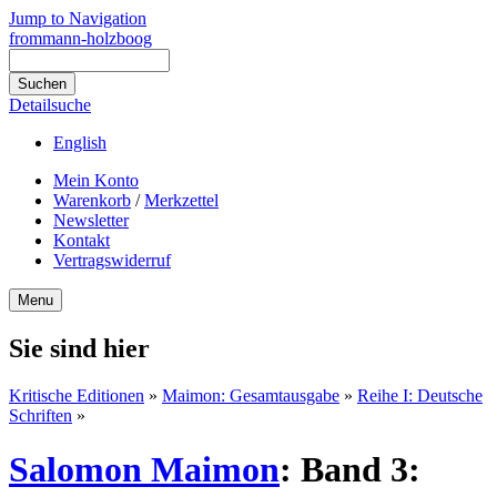
Jump to Navigation
frommann-holzboog
Detailsuche
English
Mein Konto
Warenkorb
/
Merkzettel
Newsletter
Kontakt
Vertragswiderruf
Menu
Sie sind hier
Kritische Editionen
»
Maimon: Gesamtausgabe
»
Reihe I: Deutsche
Schriften
»
Salomon Maimon
:
Band 3: