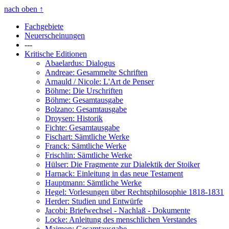
nach oben
↑
Fachgebiete
Neuerscheinungen
---
Kritische Editionen
Abaelardus: Dialogus
Andreae: Gesammelte Schriften
Arnauld / Nicole: L'Art de Penser
Böhme: Die Urschriften
Böhme: Gesamtausgabe
Bolzano: Gesamtausgabe
Droysen: Historik
Fichte: Gesamtausgabe
Fischart: Sämtliche Werke
Franck: Sämtliche Werke
Frischlin: Sämtliche Werke
Hülser: Die Fragmente zur Dialektik der Stoiker
Harnack: Einleitung in das neue Testament
Hauptmann: Sämtliche Werke
Hegel: Vorlesungen über Rechtsphilosophie 1818-1831
Herder: Studien und Entwürfe
Jacobi: Briefwechsel - Nachlaß - Dokumente
Locke: Anleitung des menschlichen Verstandes
Maimon: Gesamtausgabe