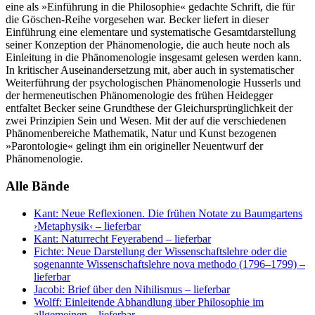
eine als »Einführung in die Philosophie« gedachte Schrift, die für
die Göschen-Reihe vorgesehen war. Becker liefert in dieser
Einführung eine elementare und systematische Gesamtdarstellung
seiner Konzeption der Phänomenologie, die auch heute noch als
Einleitung in die Phänomenologie insgesamt gelesen werden kann.
In kritischer Auseinandersetzung mit, aber auch in systematischer
Weiterführung der psychologischen Phänomenologie Husserls und
der hermeneutischen Phänomenologie des frühen Heidegger
entfaltet Becker seine Grundthese der Gleichursprünglichkeit der
zwei Prinzipien Sein und Wesen. Mit der auf die verschiedenen
Phänomenbereiche Mathematik, Natur und Kunst bezogenen
»Parontologie« gelingt ihm ein origineller Neuentwurf der
Phänomenologie.
Alle Bände
Kant: Neue Reflexionen. Die frühen Notate zu Baumgartens
›Metaphysik‹
– lieferbar
Kant: Naturrecht Feyerabend
– lieferbar
Fichte: Neue Darstellung der Wissenschaftslehre oder die
sogenannte Wissenschaftslehre nova methodo (1796–1799)
–
lieferbar
Jacobi: Brief über den Nihilismus
– lieferbar
Wolff: Einleitende Abhandlung über Philosophie im
allgemeinen
– lieferbar