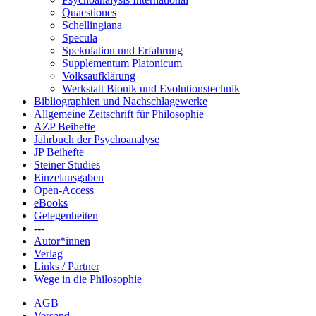
Quaestiones
Schellingiana
Specula
Spekulation und Erfahrung
Supplementum Platonicum
Volksaufklärung
Werkstatt Bionik und Evolutionstechnik
Bibliographien und Nachschlagewerke
Allgemeine Zeitschrift für Philosophie
AZP Beihefte
Jahrbuch der Psychoanalyse
JP Beihefte
Steiner Studies
Einzelausgaben
Open-Access
eBooks
Gelegenheiten
---
Autor*innen
Verlag
Links / Partner
Wege in die Philosophie
AGB
Versand