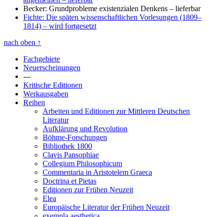
Becker: Grundprobleme existenzialen Denkens
– lieferbar
Fichte: Die späten wissenschaftlichen Vorlesungen (1809–
1814)
– wird fortgesetzt
nach oben
↑
Fachgebiete
Neuerscheinungen
---
Kritische Editionen
Werkausgaben
Reihen
Arbeiten und Editionen zur Mittleren Deutschen
Literatur
Aufklärung und Revolution
Böhme-Forschungen
Bibliothek 1800
Clavis Pansophiae
Collegium Philosophicum
Commentaria in Aristotelem Graeca
Doctrina et Pietas
Editionen zur Frühen Neuzeit
Elea
Europäische Literatur der Frühen Neuzeit
exempla aesthetica