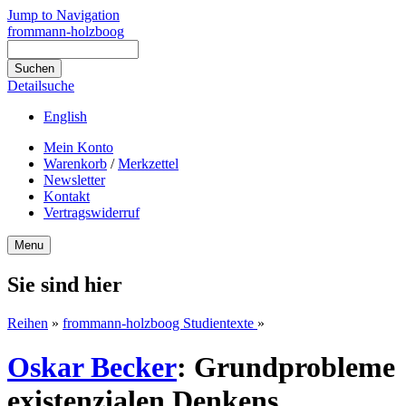
Jump to Navigation
frommann-holzboog
Detailsuche
English
Mein Konto
Warenkorb
/
Merkzettel
Newsletter
Kontakt
Vertragswiderruf
Menu
Sie sind hier
Reihen
»
frommann-holzboog Studientexte
»
Oskar Becker
:
Grundprobleme
existenzialen Denkens