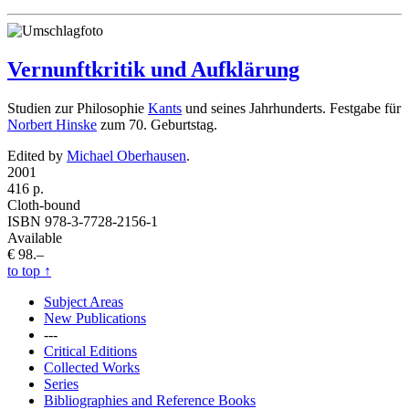
Vernunftkritik und Aufklärung
Studien zur Philosophie
Kants
und seines Jahrhunderts. Festgabe für
Norbert Hinske
zum 70. Geburtstag.
Edited by
Michael Oberhausen
.
2001
416 p.
Cloth-bound
ISBN 978-3-7728-2156-1
Available
€ 98.–
to top
↑
Subject Areas
New Publications
---
Critical Editions
Collected Works
Series
Bibliographies and Reference Books