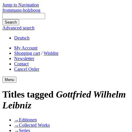
Jump to Navigation
frommann-holzboog
Advanced search
Deutsch
My Account
Shopping cart
/
Wishlist
Newsletter
Contact
Cancel Order
Menu
Titles tagged
Gottfried Wilhelm
Leibniz
→
Editionen
→
Collected Works
→
Series