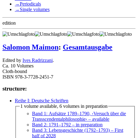
→
Periodicals
→
Single volumes
edition
Salomon Maimon
:
Gesamtausgabe
Edited by
Ives Radrizzani
.
Ca. 10 Volumes
Cloth-bound
ISBN 978-3-7728-2451-7
structure:
Reihe I: Deutsche Schriften
1 volume available, 6 volumes in preparation
Band 1: Aufsätze 1789–1790, ›Versuch über die
Transscendentalphilosophie‹
– available
Band 2: 1791–1792
– in preparation
Band 3: Lebensgeschichte (1792–1793)
– First
half of 2028