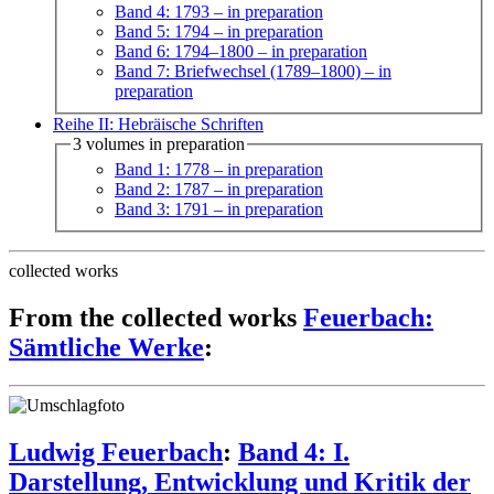
Band 4: 1793
– in preparation
Band 5: 1794
– in preparation
Band 6: 1794–1800
– in preparation
Band 7: Briefwechsel (1789–1800)
– in
preparation
Reihe II: Hebräische Schriften
3 volumes in preparation
Band 1: 1778
– in preparation
Band 2: 1787
– in preparation
Band 3: 1791
– in preparation
collected works
From the collected works
Feuerbach:
Sämtliche Werke
:
Ludwig Feuerbach
:
Band 4: I.
Darstellung, Entwicklung und Kritik der