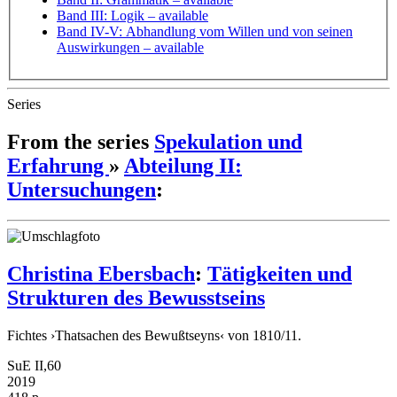
Band III: Logik
– available
Band IV-V: Abhandlung vom Willen und von seinen
Auswirkungen
– available
Series
From the series
Spekulation und
Erfahrung
»
Abteilung II:
Untersuchungen
:
Christina Ebersbach
:
Tätigkeiten und
Strukturen des Bewusstseins
Fichtes ›Thatsachen des Bewußtseyns‹ von 1810/11.
SuE II,60
2019