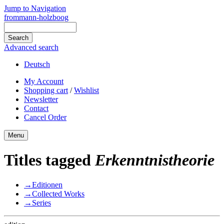
Jump to Navigation
frommann-holzboog
Advanced search
Deutsch
My Account
Shopping cart
/
Wishlist
Newsletter
Contact
Cancel Order
Menu
Titles tagged
Erkenntnistheorie
→
Editionen
→
Collected Works
→
Series