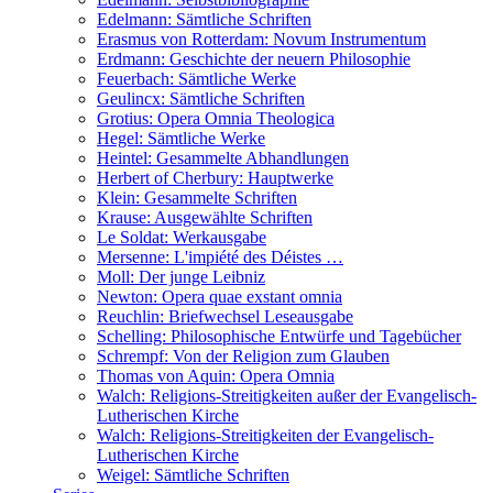
Edelmann: Sämtliche Schriften
Erasmus von Rotterdam: Novum Instrumentum
Erdmann: Geschichte der neuern Philosophie
Feuerbach: Sämtliche Werke
Geulincx: Sämtliche Schriften
Grotius: Opera Omnia Theologica
Hegel: Sämtliche Werke
Heintel: Gesammelte Abhandlungen
Herbert of Cherbury: Hauptwerke
Klein: Gesammelte Schriften
Krause: Ausgewählte Schriften
Le Soldat: Werkausgabe
Mersenne: L'impiété des Déistes …
Moll: Der junge Leibniz
Newton: Opera quae exstant omnia
Reuchlin: Briefwechsel Leseausgabe
Schelling: Philosophische Entwürfe und Tagebücher
Schrempf: Von der Religion zum Glauben
Thomas von Aquin: Opera Omnia
Walch: Religions-Streitigkeiten außer der Evangelisch-
Lutherischen Kirche
Walch: Religions-Streitigkeiten der Evangelisch-
Lutherischen Kirche
Weigel: Sämtliche Schriften