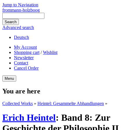
Jump to Navigation
frommann-holzboog
Advanced search
Deutsch
My Account
Shopping cart
/
Wishlist
Newsletter
Contact
Cancel Order
Menu
You are here
Collected Works
»
Heintel: Gesammelte Abhandlungen
»
Erich Heintel
:
Band 8: Zur
Geschichte der Philosophie II