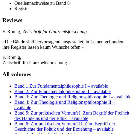
Quellennachweise zu Band 8
Register
Reviews
F. Romig
, Zeitschrift für Ganzheitsforschung
»Die Bände sind hervorragend ausgestattet, in Leinen gebunden,
ihre Register lassen kaum Wünsche offen.«
F. Romig,
Zeitschrift für Ganzheitsforschung
All volumes
Band 1 Zur Fundamentalphilosophie I
– available
Band 2: Zur Fundamentalphilosophie II
– available
Band 3: Zur Theologie und Religionsphilosophie I
– available
Band 4: Zur Theologie und Religionsphilosophie II
–
available
Band 5: Zur praktischen Vernunft I. Zum Begriff der Freiheit
des Handelns und der Ethik
– available
Band 6: Zur praktischen Vernunft II. Zum Begriff der
Geschichte der Politik und der Erziehung
– available