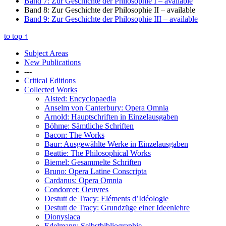
Band 7: Zur Geschichte der Philosophie I
– available
Band 8: Zur Geschichte der Philosophie II
– available
Band 9: Zur Geschichte der Philosophie III
– available
to top
↑
Subject Areas
New Publications
---
Critical Editions
Collected Works
Alsted: Encyclopaedia
Anselm von Canterbury: Opera Omnia
Arnold: Hauptschriften in Einzelausgaben
Böhme: Sämtliche Schriften
Bacon: The Works
Baur: Ausgewählte Werke in Einzelausgaben
Beattie: The Philosophical Works
Biemel: Gesammelte Schriften
Bruno: Opera Latine Conscripta
Cardanus: Opera Omnia
Condorcet: Oeuvres
Destutt de Tracy: Eléments d’Idéologie
Destutt de Tracy: Grundzüge einer Ideenlehre
Dionysiaca
Edelmann: Selbstbibliographie