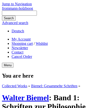
Jump to Navigation
frommann-holzboog
Advanced search
Deutsch
My Account
Shopping cart
/
Wishlist
Newsletter
Contact
Cancel Order
Menu
You are here
Collected Works
»
Biemel: Gesammelte Schriften
»
Walter Biemel
:
Band 1:
Schriften zur Philosophie