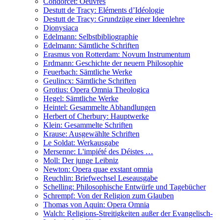
Condorcet: Oeuvres
Destutt de Tracy: Eléments d’Idéologie
Destutt de Tracy: Grundzüge einer Ideenlehre
Dionysiaca
Edelmann: Selbstbibliographie
Edelmann: Sämtliche Schriften
Erasmus von Rotterdam: Novum Instrumentum
Erdmann: Geschichte der neuern Philosophie
Feuerbach: Sämtliche Werke
Geulincx: Sämtliche Schriften
Grotius: Opera Omnia Theologica
Hegel: Sämtliche Werke
Heintel: Gesammelte Abhandlungen
Herbert of Cherbury: Hauptwerke
Klein: Gesammelte Schriften
Krause: Ausgewählte Schriften
Le Soldat: Werkausgabe
Mersenne: L'impiété des Déistes …
Moll: Der junge Leibniz
Newton: Opera quae exstant omnia
Reuchlin: Briefwechsel Leseausgabe
Schelling: Philosophische Entwürfe und Tagebücher
Schrempf: Von der Religion zum Glauben
Thomas von Aquin: Opera Omnia
Walch: Religions-Streitigkeiten außer der Evangelisch-