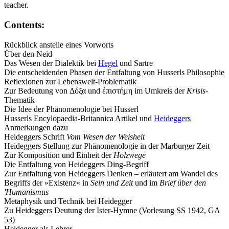
teacher.
Contents:
Rückblick anstelle eines Vorworts
Über den Neid
Das Wesen der Dialektik bei
Hegel
und
Sartre
Die entscheidenden Phasen der Entfaltung von
Husserls
Philosophie
Reflexionen zur Lebenswelt-Problematik
Zur Bedeutung von Δόξα und έπιστήμη im Umkreis der
Krisis
-
Thematik
Die Idee der Phänomenologie bei Husserl
Husserls Encylopaedia-Britannica Artikel und
Heideggers
Anmerkungen dazu
Heideggers Schrift
Vom Wesen der Weisheit
Heideggers Stellung zur Phänomenologie in der Marburger Zeit
Zur Komposition und Einheit der
Holzwege
Die Entfaltung von Heideggers Ding-Begriff
Zur Entfaltung von Heideggers Denken – erläutert am Wandel des
Begriffs der »Existenz« in
Sein und Zeit
und im
Brief über den
'Humanismus
Metaphysik und Technik bei Heidegger
Zu Heideggers Deutung der Ister-Hymne (Vorlesung SS 1942, GA
53)
Heidegger als Lehrer