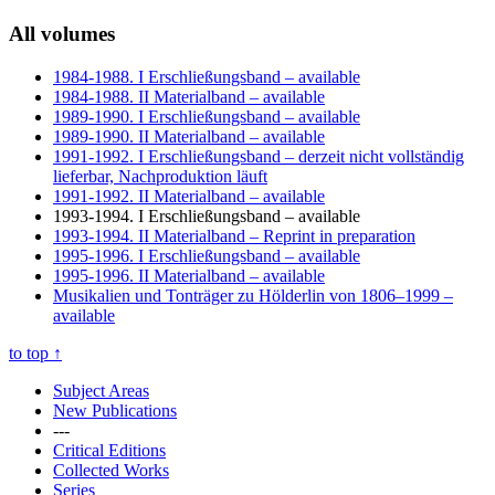
All volumes
1984-1988. I Erschließungsband
– available
1984-1988. II Materialband
– available
1989-1990. I Erschließungsband
– available
1989-1990. II Materialband
– available
1991-1992. I Erschließungsband
– derzeit nicht vollständig
lieferbar, Nachproduktion läuft
1991-1992. II Materialband
– available
1993-1994. I Erschließungsband
– available
1993-1994. II Materialband
– Reprint in preparation
1995-1996. I Erschließungsband
– available
1995-1996. II Materialband
– available
Musikalien und Tonträger zu Hölderlin von 1806–1999
–
available
to top
↑
Subject Areas
New Publications
---
Critical Editions
Collected Works
Series