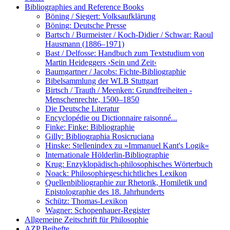
Bibliographies and Reference Books
Böning / Siegert: Volksaufklärung
Böning: Deutsche Presse
Bartsch / Burmeister / Koch-Didier / Schwar: Raoul
Hausmann (1886–1971)
Bast / Delfosse: Handbuch zum Textstudium von
Martin Heideggers ›Sein und Zeit‹
Baumgartner / Jacobs: Fichte-Bibliographie
Bibelsammlung der WLB Stuttgart
Birtsch / Trauth / Meenken: Grundfreiheiten -
Menschenrechte, 1500–1850
Die Deutsche Literatur
Encyclopédie ou Dictionnaire raisonné...
Finke: Finke: Bibliographie
Gilly: Bibliographia Rosicruciana
Hinske: Stellenindex zu »Immanuel Kant's Logik«
Internationale Hölderlin-Bibliographie
Krug: Enzyklopädisch-philosophisches Wörterbuch
Noack: Philosophiegeschichtliches Lexikon
Quellenbibliographie zur Rhetorik, Homiletik und
Epistolographie des 18. Jahrhunderts
Schütz: Thomas-Lexikon
Wagner: Schopenhauer-Register
Allgemeine Zeitschrift für Philosophie
AZP Beihefte