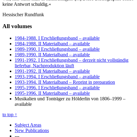
keine Antwort schuldig.«
Hessischer Rundfunk
All volumes
1984-1988. I Erschließungsband
– available
1984-1988. II Materialband
– available
1989-1990. I Erschließungsband
– available
1989-1990. II Materialband
– available
1991-1992. I Erschließungsband
– derzeit nicht vollständig
lieferbar, Nachproduktion läuft
1991-1992. II Materialband
– available
1993-1994. I Erschließungsband
– available
1993-1994. II Materialband
– Reprint in preparation
1995-1996. I Erschließungsband
– available
1995-1996. II Materialband
– available
Musikalien und Tonträger zu Hölderlin von 1806–1999
–
available
to top
↑
Subject Areas
New Publications
---