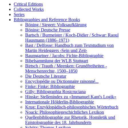
Critical Editions
Collected Works
Series
Bibliographies and Reference Books
Böning / Siegert: Volksaufklärung
Böning: Deutsche Presse
Bartsch / Burmeister / Koch-Didier / Schwar: Raoul
Hausmann (1886–1971)
Bast / Delfosse: Handbuch zum Textstudium von
Martin Heideggers ›Sein und Zeit‹
Baumgartner / Jacobs: Fichte-Bibliographie
Bibelsammlung der WLB Stuttgart
Birtsch / Trauth / Meenken: Grundfreiheiten -
Menschenrechte, 1500–1850
Die Deutsche Literatur
Encyclopédie ou Dictionnaire raisonné...
Finke: Finke: Bibliographie
Gilly: Bibliographia Rosicruciana
Hinske: Stellenindex zu »Immanuel Kant's Logik«
Internationale Hölderlin-Bibliographie
Krug: Enzyklopädisch-philosophisches Wörterbuch
Noack: Philosophiegeschichtliches Lexikon
Quellenbibliographie zur Rhetorik, Homiletik und
Epistolographie des 18. Jahrhunderts
Schütz: Thomas-Lexikon