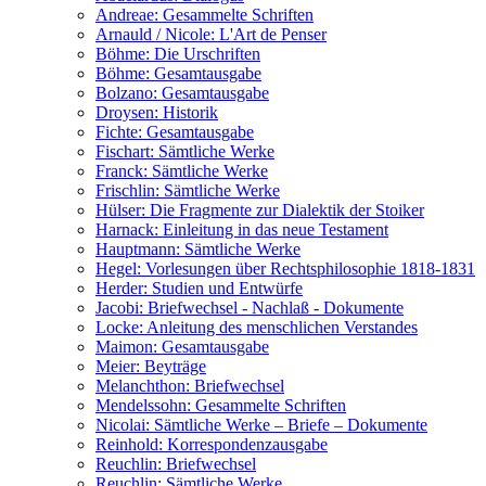
Andreae: Gesammelte Schriften
Arnauld / Nicole: L'Art de Penser
Böhme: Die Urschriften
Böhme: Gesamtausgabe
Bolzano: Gesamtausgabe
Droysen: Historik
Fichte: Gesamtausgabe
Fischart: Sämtliche Werke
Franck: Sämtliche Werke
Frischlin: Sämtliche Werke
Hülser: Die Fragmente zur Dialektik der Stoiker
Harnack: Einleitung in das neue Testament
Hauptmann: Sämtliche Werke
Hegel: Vorlesungen über Rechtsphilosophie 1818-1831
Herder: Studien und Entwürfe
Jacobi: Briefwechsel - Nachlaß - Dokumente
Locke: Anleitung des menschlichen Verstandes
Maimon: Gesamtausgabe
Meier: Beyträge
Melanchthon: Briefwechsel
Mendelssohn: Gesammelte Schriften
Nicolai: Sämtliche Werke – Briefe – Dokumente
Reinhold: Korrespondenzausgabe
Reuchlin: Briefwechsel
Reuchlin: Sämtliche Werke