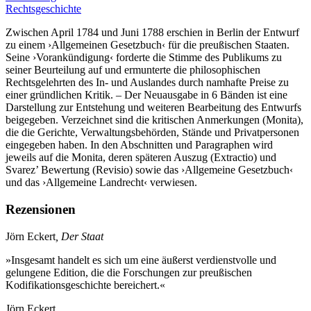
Rechtsgeschichte
Zwischen April 1784 und Juni 1788 erschien in Berlin der Entwurf
zu einem ›Allgemeinen Gesetzbuch‹ für die preußischen Staaten.
Seine ›Vorankündigung‹ forderte die Stimme des Publikums zu
seiner Beurteilung auf und ermunterte die philosophischen
Rechtsgelehrten des In- und Auslandes durch namhafte Preise zu
einer gründlichen Kritik. – Der Neuausgabe in 6 Bänden ist eine
Darstellung zur Entstehung und weiteren Bearbeitung des Entwurfs
beigegeben. Verzeichnet sind die kritischen Anmerkungen (Monita),
die die Gerichte, Verwaltungsbehörden, Stände und Privatpersonen
eingegeben haben. In den Abschnitten und Paragraphen wird
jeweils auf die Monita, deren späteren Auszug (Extractio) und
Svarez’ Bewertung (Revisio) sowie das ›Allgemeine Gesetzbuch‹
und das ›Allgemeine Landrecht‹ verwiesen.
Rezensionen
Jörn Eckert
, Der Staat
»Insgesamt handelt es sich um eine äußerst verdienstvolle und
gelungene Edition, die die Forschungen zur preußischen
Kodifikationsgeschichte bereichert.«
Jörn Eckert,