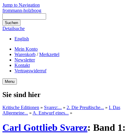
Jump to Navigation
frommann-holzboog
Detailsuche
English
Mein Konto
Warenkorb
/
Merkzettel
Newsletter
Kontakt
Vertragswiderruf
Menu
Sie sind hier
Kritische Editionen
»
Svarez:...
»
2. Die Preußische...
»
I. Das
Allgemeine...
»
A. Entwurf eines...
»
Carl Gottlieb Svarez
:
Band 1: