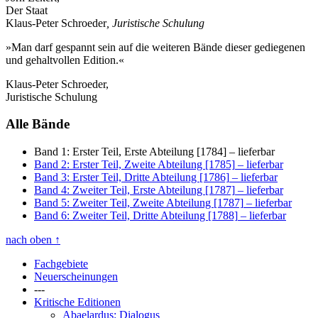
Der Staat
Klaus-Peter Schroeder
, Juristische Schulung
»Man darf gespannt sein auf die weiteren Bände dieser gediegenen
und gehaltvollen Edition.«
Klaus-Peter Schroeder,
Juristische Schulung
Alle Bände
Band 1: Erster Teil, Erste Abteilung [1784]
– lieferbar
Band 2: Erster Teil, Zweite Abteilung [1785]
– lieferbar
Band 3: Erster Teil, Dritte Abteilung [1786]
– lieferbar
Band 4: Zweiter Teil, Erste Abteilung [1787]
– lieferbar
Band 5: Zweiter Teil, Zweite Abteilung [1787]
– lieferbar
Band 6: Zweiter Teil, Dritte Abteilung [1788]
– lieferbar
nach oben
↑
Fachgebiete
Neuerscheinungen
---
Kritische Editionen
Abaelardus: Dialogus