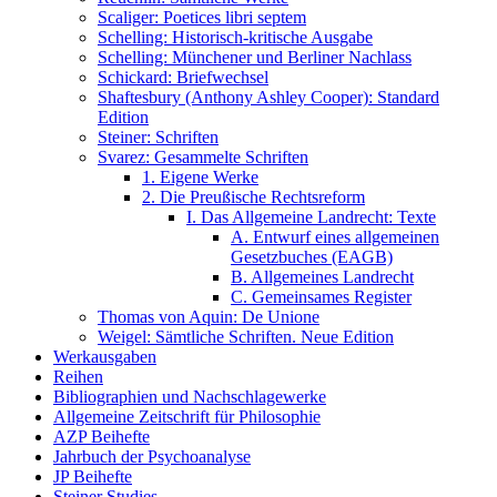
Scaliger: Poetices libri septem
Schelling: Historisch-kritische Ausgabe
Schelling: Münchener und Berliner Nachlass
Schickard: Briefwechsel
Shaftesbury (Anthony Ashley Cooper): Standard
Edition
Steiner: Schriften
Svarez: Gesammelte Schriften
1. Eigene Werke
2. Die Preußische Rechtsreform
I. Das Allgemeine Landrecht: Texte
A. Entwurf eines allgemeinen
Gesetzbuches (EAGB)
B. Allgemeines Landrecht
C. Gemeinsames Register
Thomas von Aquin: De Unione
Weigel: Sämtliche Schriften. Neue Edition
Werkausgaben
Reihen
Bibliographien und Nachschlagewerke
Allgemeine Zeitschrift für Philosophie
AZP Beihefte
Jahrbuch der Psychoanalyse
JP Beihefte
Steiner Studies