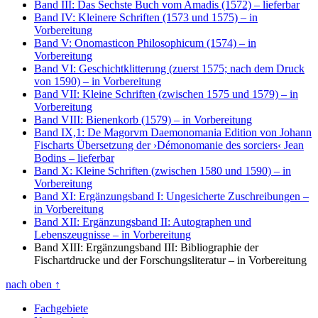
Band III: Das Sechste Buch vom Amadis (1572)
– lieferbar
Band IV: Kleinere Schriften (1573 und 1575)
– in
Vorbereitung
Band V: Onomasticon Philosophicum (1574)
– in
Vorbereitung
Band VI: Geschichtklitterung (zuerst 1575; nach dem Druck
von 1590)
– in Vorbereitung
Band VII: Kleine Schriften (zwischen 1575 und 1579)
– in
Vorbereitung
Band VIII: Bienenkorb (1579)
– in Vorbereitung
Band IX,1: De Magorvm Daemonomania Edition von Johann
Fischarts Übersetzung der ›Démonomanie des sorciers‹ Jean
Bodins
– lieferbar
Band X: Kleine Schriften (zwischen 1580 und 1590)
– in
Vorbereitung
Band XI: Ergänzungsband I: Ungesicherte Zuschreibungen
–
in Vorbereitung
Band XII: Ergänzungsband II: Autographen und
Lebenszeugnisse
– in Vorbereitung
Band XIII: Ergänzungsband III: Bibliographie der
Fischartdrucke und der Forschungsliteratur
– in Vorbereitung
nach oben
↑
Fachgebiete