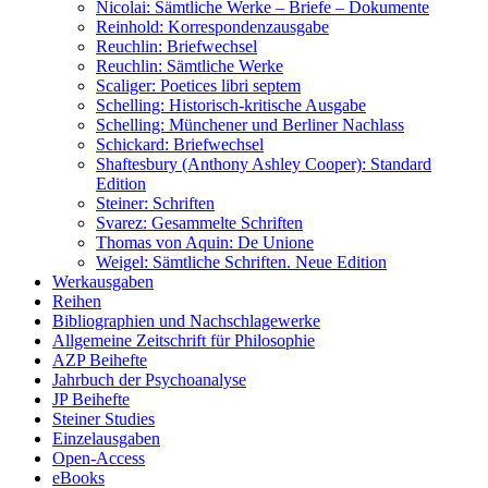
Nicolai: Sämtliche Werke – Briefe – Dokumente
Reinhold: Korrespondenzausgabe
Reuchlin: Briefwechsel
Reuchlin: Sämtliche Werke
Scaliger: Poetices libri septem
Schelling: Historisch-kritische Ausgabe
Schelling: Münchener und Berliner Nachlass
Schickard: Briefwechsel
Shaftesbury (Anthony Ashley Cooper): Standard
Edition
Steiner: Schriften
Svarez: Gesammelte Schriften
Thomas von Aquin: De Unione
Weigel: Sämtliche Schriften. Neue Edition
Werkausgaben
Reihen
Bibliographien und Nachschlagewerke
Allgemeine Zeitschrift für Philosophie
AZP Beihefte
Jahrbuch der Psychoanalyse
JP Beihefte
Steiner Studies
Einzelausgaben
Open-Access
eBooks