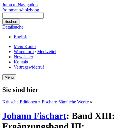
Jump to Navigation
frommann-holzboog
Detailsuche
English
Mein Konto
Warenkorb
/
Merkzettel
Newsletter
Kontakt
Vertragswiderruf
Menu
Sie sind hier
Kritische Editionen
»
Fischart: Sämtliche Werke
»
Johann Fischart
:
Band XIII:
Ergänzungsband III: