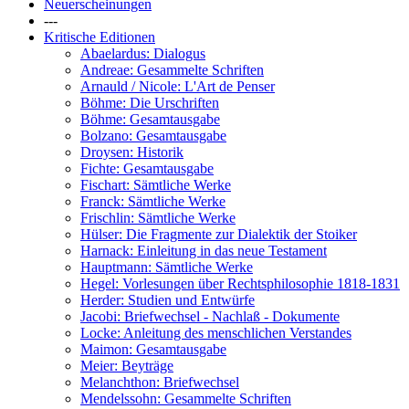
Neuerscheinungen
---
Kritische Editionen
Abaelardus: Dialogus
Andreae: Gesammelte Schriften
Arnauld / Nicole: L'Art de Penser
Böhme: Die Urschriften
Böhme: Gesamtausgabe
Bolzano: Gesamtausgabe
Droysen: Historik
Fichte: Gesamtausgabe
Fischart: Sämtliche Werke
Franck: Sämtliche Werke
Frischlin: Sämtliche Werke
Hülser: Die Fragmente zur Dialektik der Stoiker
Harnack: Einleitung in das neue Testament
Hauptmann: Sämtliche Werke
Hegel: Vorlesungen über Rechtsphilosophie 1818-1831
Herder: Studien und Entwürfe
Jacobi: Briefwechsel - Nachlaß - Dokumente
Locke: Anleitung des menschlichen Verstandes
Maimon: Gesamtausgabe
Meier: Beyträge
Melanchthon: Briefwechsel
Mendelssohn: Gesammelte Schriften