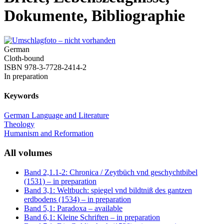
Dokumente, Bibliographie
German
Cloth-bound
ISBN 978-3-7728-2414-2
In preparation
Keywords
German Language and Literature
Theology
Humanism and Reformation
All volumes
Band 2,1.1-2: Chronica / Zeytbüch vnd geschychtbibel
(1531)
– in preparation
Band 3,1: Weltbuch: spiegel vnd bildtniß des gantzen
erdbodens (1534)
– in preparation
Band 5,1: Paradoxa
– available
Band 6,1: Kleine Schriften
– in preparation