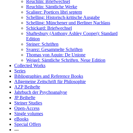
Reuchlin: Briefwechsel
Reuchlin: Sämtliche Werke
Scaliger: Poetices libri septem
Schelling: Historisch-kritische Ausgabe
Schelling: Münchener und Berliner Nachlass
Schickard: Briefwechsel
Shaftesbury (Anthony Ashley Cooper): Standard
Edition
Steiner: Schriften
Svarez: Gesammelte Schriften
Thomas von Aquin: De Unione
Weigel: Sämtliche Schriften. Neue Edition
Collected Works
Series
Bibliographies and Reference Books
Allgemeine Zeitschrift für Philosophie
AZP Beihefte
Jahrbuch der Psychoanalyse
JP Beihefte
Steiner Studies
Open-Access
Single volumes
eBooks
Special Offers
---