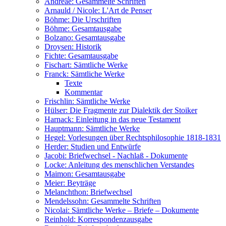
Andreae: Gesammelte Schriften
Arnauld / Nicole: L'Art de Penser
Böhme: Die Urschriften
Böhme: Gesamtausgabe
Bolzano: Gesamtausgabe
Droysen: Historik
Fichte: Gesamtausgabe
Fischart: Sämtliche Werke
Franck: Sämtliche Werke
Texte
Kommentar
Frischlin: Sämtliche Werke
Hülser: Die Fragmente zur Dialektik der Stoiker
Harnack: Einleitung in das neue Testament
Hauptmann: Sämtliche Werke
Hegel: Vorlesungen über Rechtsphilosophie 1818-1831
Herder: Studien und Entwürfe
Jacobi: Briefwechsel - Nachlaß - Dokumente
Locke: Anleitung des menschlichen Verstandes
Maimon: Gesamtausgabe
Meier: Beyträge
Melanchthon: Briefwechsel
Mendelssohn: Gesammelte Schriften
Nicolai: Sämtliche Werke – Briefe – Dokumente
Reinhold: Korrespondenzausgabe