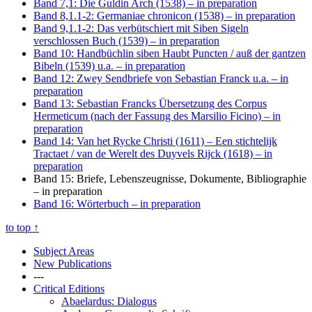
Band 7,1: Die Guldin Arch (1538)
– in preparation
Band 8,1.1-2: Germaniae chronicon (1538)
– in preparation
Band 9,1.1-2: Das verbütschiert mit Siben Sigeln
verschlossen Buch (1539)
– in preparation
Band 10: Handbüchlin siben Haubt Puncten / auß der gantzen
Bibeln (1539) u.a.
– in preparation
Band 12: Zwey Sendbriefe von Sebastian Franck u.a.
– in
preparation
Band 13: Sebastian Francks Übersetzung des Corpus
Hermeticum (nach der Fassung des Marsilio Ficino)
– in
preparation
Band 14: Van het Rycke Christi (1611) – Een stichtelijk
Tractaet / van de Werelt des Duyvels Rijck (1618)
– in
preparation
Band 15: Briefe, Lebenszeugnisse, Dokumente, Bibliographie
– in preparation
Band 16: Wörterbuch
– in preparation
to top
↑
Subject Areas
New Publications
---
Critical Editions
Abaelardus: Dialogus