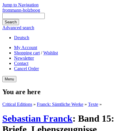
Jump to Navigation
frommann-holzboog
Advanced search
Deutsch
My Account
Shopping cart
/
Wishlist
Newsletter
Contact
Cancel Order
Menu
You are here
Critical Editions
»
Franck: Sämtliche Werke
»
Texte
»
Sebastian Franck
:
Band 15:
Briefe, Lebenszeugnisse,