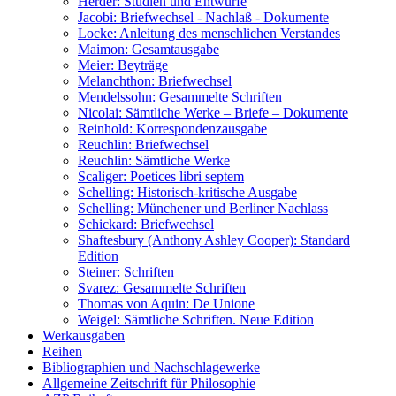
Herder: Studien und Entwürfe
Jacobi: Briefwechsel - Nachlaß - Dokumente
Locke: Anleitung des menschlichen Verstandes
Maimon: Gesamtausgabe
Meier: Beyträge
Melanchthon: Briefwechsel
Mendelssohn: Gesammelte Schriften
Nicolai: Sämtliche Werke – Briefe – Dokumente
Reinhold: Korrespondenzausgabe
Reuchlin: Briefwechsel
Reuchlin: Sämtliche Werke
Scaliger: Poetices libri septem
Schelling: Historisch-kritische Ausgabe
Schelling: Münchener und Berliner Nachlass
Schickard: Briefwechsel
Shaftesbury (Anthony Ashley Cooper): Standard
Edition
Steiner: Schriften
Svarez: Gesammelte Schriften
Thomas von Aquin: De Unione
Weigel: Sämtliche Schriften. Neue Edition
Werkausgaben
Reihen
Bibliographien und Nachschlagewerke
Allgemeine Zeitschrift für Philosophie