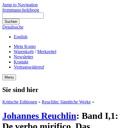
Jump to Navigation
frommann-holzboog
Detailsuche
English
Mein Konto
Warenkorb
/
Merkzettel
Newsletter
Kontakt
Vertragswiderruf
Menu
Sie sind hier
Kritische Editionen
»
Reuchlin: Sämtliche Werke
»
Johannes Reuchlin
:
Band I,1:
De verbo mirifico. Das