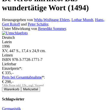
wundertätige Wort (1494)
Herausgegeben von
Widu-Wolfgang Ehlers
,
Lothar Mundt
,
Hans-
Gert Roloff
und
Peter Schäfer
.
Unter Mitwirkung von
Benedikt Sommer
.
Deutsch
Latein
1996
XV, 447 S., 17,4 x 24,9 cm.
Leinen
ISBN 978-3-7728-1771-7
Lieferbar
Einzelpreis*:
€ 335,–
Preis bei Gesamtabnahme
*:
€ 298,–
*Alle Preise inkl. USt., zzgl. Versand
Schlagwörter
Germanistik