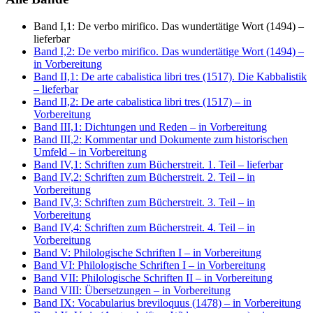
Band I,1: De verbo mirifico. Das wundertätige Wort (1494)
–
lieferbar
Band I,2: De verbo mirifico. Das wundertätige Wort (1494)
–
in Vorbereitung
Band II,1: De arte cabalistica libri tres (1517). Die Kabbalistik
– lieferbar
Band II,2: De arte cabalistica libri tres (1517)
– in
Vorbereitung
Band III,1: Dichtungen und Reden
– in Vorbereitung
Band III,2: Kommentar und Dokumente zum historischen
Umfeld
– in Vorbereitung
Band IV,1: Schriften zum Bücherstreit. 1. Teil
– lieferbar
Band IV,2: Schriften zum Bücherstreit. 2. Teil
– in
Vorbereitung
Band IV,3: Schriften zum Bücherstreit. 3. Teil
– in
Vorbereitung
Band IV,4: Schriften zum Bücherstreit. 4. Teil
– in
Vorbereitung
Band V: Philologische Schriften I
– in Vorbereitung
Band VI: Philologische Schriften I
– in Vorbereitung
Band VII: Philologische Schriften II
– in Vorbereitung
Band VIII: Übersetzungen
– in Vorbereitung
Band IX: Vocabularius breviloquus (1478)
– in Vorbereitung