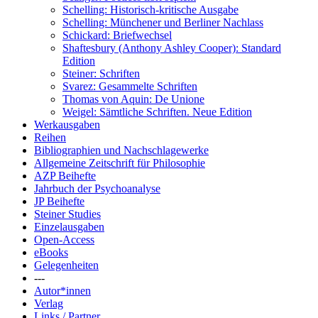
Schelling: Historisch-kritische Ausgabe
Schelling: Münchener und Berliner Nachlass
Schickard: Briefwechsel
Shaftesbury (Anthony Ashley Cooper): Standard
Edition
Steiner: Schriften
Svarez: Gesammelte Schriften
Thomas von Aquin: De Unione
Weigel: Sämtliche Schriften. Neue Edition
Werkausgaben
Reihen
Bibliographien und Nachschlagewerke
Allgemeine Zeitschrift für Philosophie
AZP Beihefte
Jahrbuch der Psychoanalyse
JP Beihefte
Steiner Studies
Einzelausgaben
Open-Access
eBooks
Gelegenheiten
---
Autor*innen
Verlag
Links / Partner