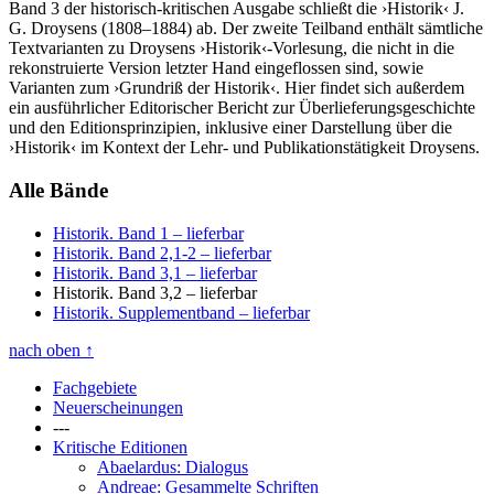
Band 3 der historisch-kritischen Ausgabe schließt die ›Historik‹ J.
G. Droysens (1808–1884) ab. Der zweite Teilband enthält sämtliche
Textvarianten zu Droysens ›Historik‹-Vorlesung, die nicht in die
rekonstruierte Version letzter Hand eingeflossen sind, sowie
Varianten zum ›Grundriß der Historik‹. Hier findet sich außerdem
ein ausführlicher Editorischer Bericht zur Überlieferungsgeschichte
und den Editionsprinzipien, inklusive einer Darstellung über die
›Historik‹ im Kontext der Lehr- und Publikationstätigkeit Droysens.
Alle Bände
Historik. Band 1
– lieferbar
Historik. Band 2,1-2
– lieferbar
Historik. Band 3,1
– lieferbar
Historik. Band 3,2
– lieferbar
Historik. Supplementband
– lieferbar
nach oben
↑
Fachgebiete
Neuerscheinungen
---
Kritische Editionen
Abaelardus: Dialogus
Andreae: Gesammelte Schriften