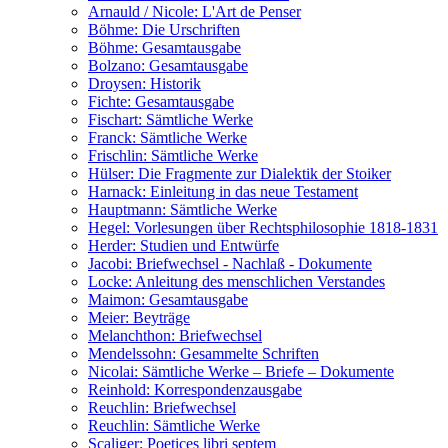
Arnauld / Nicole: L'Art de Penser
Böhme: Die Urschriften
Böhme: Gesamtausgabe
Bolzano: Gesamtausgabe
Droysen: Historik
Fichte: Gesamtausgabe
Fischart: Sämtliche Werke
Franck: Sämtliche Werke
Frischlin: Sämtliche Werke
Hülser: Die Fragmente zur Dialektik der Stoiker
Harnack: Einleitung in das neue Testament
Hauptmann: Sämtliche Werke
Hegel: Vorlesungen über Rechtsphilosophie 1818-1831
Herder: Studien und Entwürfe
Jacobi: Briefwechsel - Nachlaß - Dokumente
Locke: Anleitung des menschlichen Verstandes
Maimon: Gesamtausgabe
Meier: Beyträge
Melanchthon: Briefwechsel
Mendelssohn: Gesammelte Schriften
Nicolai: Sämtliche Werke – Briefe – Dokumente
Reinhold: Korrespondenzausgabe
Reuchlin: Briefwechsel
Reuchlin: Sämtliche Werke
Scaliger: Poetices libri septem