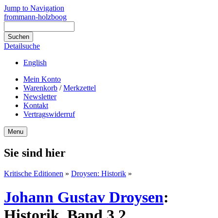
Jump to Navigation
frommann-holzboog
Detailsuche
English
Mein Konto
Warenkorb
/
Merkzettel
Newsletter
Kontakt
Vertragswiderruf
Menu
Sie sind hier
Kritische Editionen
»
Droysen: Historik
»
Johann Gustav Droysen
:
Historik. Band 3,2