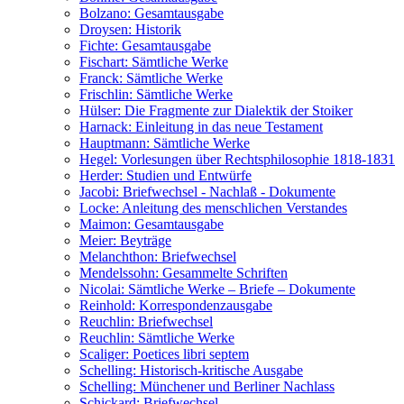
Bolzano: Gesamtausgabe
Droysen: Historik
Fichte: Gesamtausgabe
Fischart: Sämtliche Werke
Franck: Sämtliche Werke
Frischlin: Sämtliche Werke
Hülser: Die Fragmente zur Dialektik der Stoiker
Harnack: Einleitung in das neue Testament
Hauptmann: Sämtliche Werke
Hegel: Vorlesungen über Rechtsphilosophie 1818-1831
Herder: Studien und Entwürfe
Jacobi: Briefwechsel - Nachlaß - Dokumente
Locke: Anleitung des menschlichen Verstandes
Maimon: Gesamtausgabe
Meier: Beyträge
Melanchthon: Briefwechsel
Mendelssohn: Gesammelte Schriften
Nicolai: Sämtliche Werke – Briefe – Dokumente
Reinhold: Korrespondenzausgabe
Reuchlin: Briefwechsel
Reuchlin: Sämtliche Werke
Scaliger: Poetices libri septem
Schelling: Historisch-kritische Ausgabe
Schelling: Münchener und Berliner Nachlass
Schickard: Briefwechsel