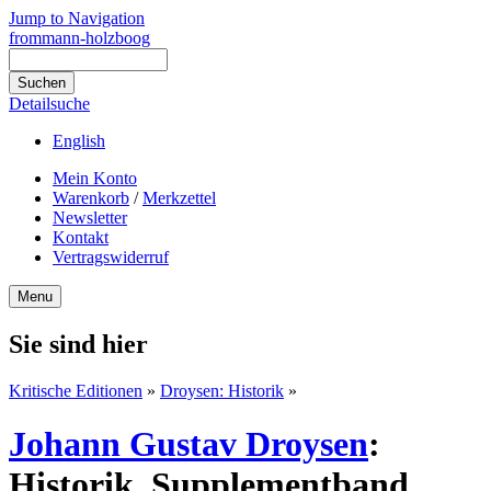
Jump to Navigation
frommann-holzboog
Detailsuche
English
Mein Konto
Warenkorb
/
Merkzettel
Newsletter
Kontakt
Vertragswiderruf
Menu
Sie sind hier
Kritische Editionen
»
Droysen: Historik
»
Johann Gustav Droysen
:
Historik. Supplementband