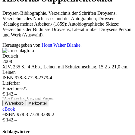
Droysen-Bibliographie. Verzeichnis der Schriften Droysens;
Verzeichnis des Nachlasses und der Autographen; Droysens
›Katalog meiner Arbeiten‹ (1859); Autobiographische Skizze;
Verzeichnis der Bildnisse Droysens; Literatur über Droysens Person
und Werk (Auswahl).
Herausgegeben von
Horst Walter Blanke
.
Deutsch
2008
XIV, 235 S., 4 Abb., Leinen mit Schutzumschlag, 15,2 x 21,0 cm.
Leinen
ISBN 978-3-7728-2379-4
Lieferbar
Einzelpreis*:
€ 142,–
*Alle Preise inkl. USt., zzgl. Versand
eBook
eISBN 978-3-7728-3389-2
€ 142,–
Schlagwörter