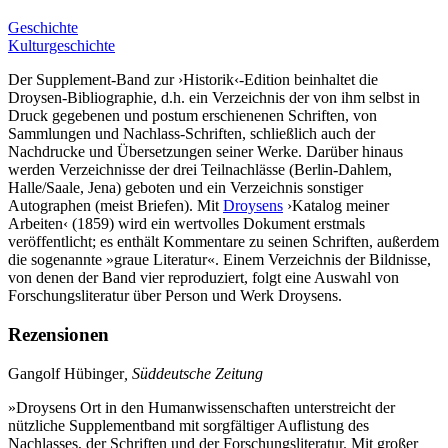
Geschichte
Kulturgeschichte
Der Supplement-Band zur ›Historik‹-Edition beinhaltet die
Droysen-Bibliographie, d.h. ein Verzeichnis der von ihm selbst in
Druck gegebenen und postum erschienenen Schriften, von
Sammlungen und Nachlass-Schriften, schließlich auch der
Nachdrucke und Übersetzungen seiner Werke. Darüber hinaus
werden Verzeichnisse der drei Teilnachlässe (Berlin-Dahlem,
Halle/Saale, Jena) geboten und ein Verzeichnis sonstiger
Autographen (meist Briefen). Mit
Droysens
›Katalog meiner
Arbeiten‹ (1859) wird ein wertvolles Dokument erstmals
veröffentlicht; es enthält Kommentare zu seinen Schriften, außerdem
die sogenannte »graue Literatur«. Einem Verzeichnis der Bildnisse,
von denen der Band vier reproduziert, folgt eine Auswahl von
Forschungsliteratur über Person und Werk Droysens.
Rezensionen
Gangolf Hübinger
, Süddeutsche Zeitung
»Droysens Ort in den Humanwissenschaften unterstreicht der
nützliche Supplementband mit sorgfältiger Auflistung des
Nachlasses, der Schriften und der Forschungsliteratur. Mit großer