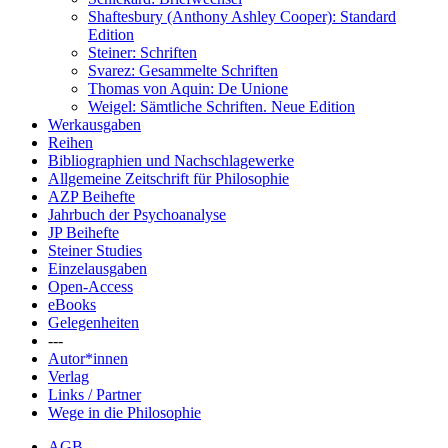
Shaftesbury (Anthony Ashley Cooper): Standard
Edition
Steiner: Schriften
Svarez: Gesammelte Schriften
Thomas von Aquin: De Unione
Weigel: Sämtliche Schriften. Neue Edition
Werkausgaben
Reihen
Bibliographien und Nachschlagewerke
Allgemeine Zeitschrift für Philosophie
AZP Beihefte
Jahrbuch der Psychoanalyse
JP Beihefte
Steiner Studies
Einzelausgaben
Open-Access
eBooks
Gelegenheiten
---
Autor*innen
Verlag
Links / Partner
Wege in die Philosophie
AGB