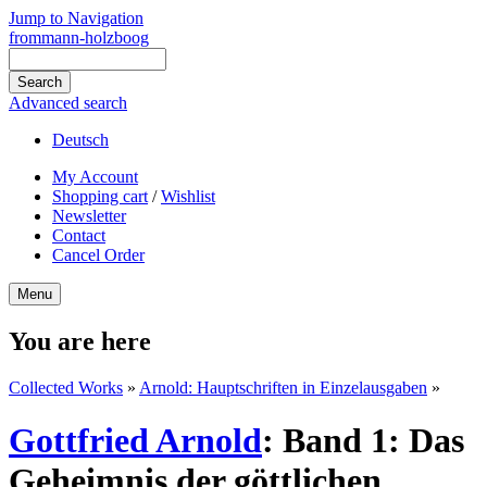
Jump to Navigation
frommann-holzboog
Advanced search
Deutsch
My Account
Shopping cart
/
Wishlist
Newsletter
Contact
Cancel Order
Menu
You are here
Collected Works
»
Arnold: Hauptschriften in Einzelausgaben
»
Gottfried Arnold
:
Band 1: Das
Geheimnis der göttlichen