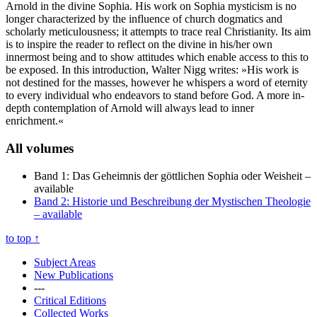
Arnold in the divine Sophia. His work on Sophia mysticism is no
longer characterized by the influence of church dogmatics and
scholarly meticulousness; it attempts to trace real Christianity. Its aim
is to inspire the reader to reflect on the divine in his/her own
innermost being and to show attitudes which enable access to this to
be exposed. In this introduction, Walter Nigg writes: »His work is
not destined for the masses, however he whispers a word of eternity
to every individual who endeavors to stand before God. A more in-
depth contemplation of Arnold will always lead to inner
enrichment.«
All volumes
Band 1: Das Geheimnis der göttlichen Sophia oder Weisheit
–
available
Band 2: Historie und Beschreibung der Mystischen Theologie
– available
to top
↑
Subject Areas
New Publications
---
Critical Editions
Collected Works