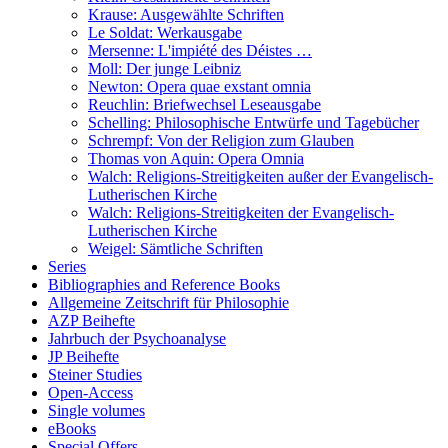
Krause: Ausgewählte Schriften
Le Soldat: Werkausgabe
Mersenne: L'impiété des Déistes …
Moll: Der junge Leibniz
Newton: Opera quae exstant omnia
Reuchlin: Briefwechsel Leseausgabe
Schelling: Philosophische Entwürfe und Tagebücher
Schrempf: Von der Religion zum Glauben
Thomas von Aquin: Opera Omnia
Walch: Religions-Streitigkeiten außer der Evangelisch-
Lutherischen Kirche
Walch: Religions-Streitigkeiten der Evangelisch-
Lutherischen Kirche
Weigel: Sämtliche Schriften
Series
Bibliographies and Reference Books
Allgemeine Zeitschrift für Philosophie
AZP Beihefte
Jahrbuch der Psychoanalyse
JP Beihefte
Steiner Studies
Open-Access
Single volumes
eBooks
Special Offers