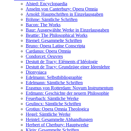
Alsted: Encyclopaedia
Anselm von Canterbury: Opera Omnia
Arnold: Hauptschriften in Einzelausgaben
Böhme: Sämtliche Schriften
Bacon: The Works
Baur: Ausgewählte Werke in Einzelausgaben
Beattie: The Philosophical Works
Biemel: Gesammelte Schriften
Bruno: Opera Latine Conscripta
Cardanus: Opera Omnia
Condorcet: Oeuvres
Destutt de Tracy: Eléments d’Idéologie
Destutt de Tracy: Grundzüge einer Ideenlehre
Dionysiaca
Edelmann: Selbstbibliographie
Edelmann: Sämtliche Schriften
Erasmus von Rotterdam: Novum Instrumentum
Erdmann: Geschichte der neuern Philosophie
Feuerbach: Sämtliche Werke
Geulincx: Sämtliche Schriften
Grotius: Opera Omnia Theologica
Hegel: Sämtliche Werke
Heintel: Gesammelte Abhandlungen
Herbert of Cherbury: Hauptwerke
Klein: Gesammelte Schriften