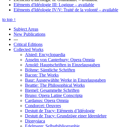
Eléments d'Idéologie III: Logique
– available
Eléments d'Idéologie IV/V: Traité de la volonté
– available
to top
↑
Subject Areas
New Publications
---
Critical Editions
Collected Works
Alsted: Encyclopaedia
Anselm von Canterbury: Opera Omnia
Arnold: Hauptschriften in Einzelausgaben
Böhme: Sämtliche Schriften
Bacon: The Works
Baur: Ausgewählte Werke in Einzelausgaben
Beattie: The Philosophical Works
Biemel: Gesammelte Schriften
Bruno: Opera Latine Conscripta
Cardanus: Opera Omnia
Condorcet: Oeuvres
Destutt de Tracy: Eléments d’Idéologie
Destutt de Tracy: Grundzüge einer Ideenlehre
Dionysiaca
Edelmann: Selbstbibliographie