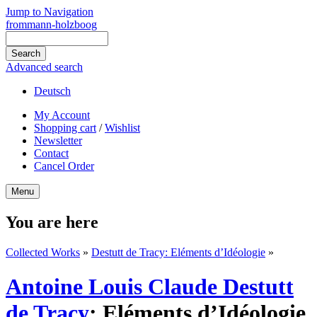
Jump to Navigation
frommann-holzboog
Advanced search
Deutsch
My Account
Shopping cart
/
Wishlist
Newsletter
Contact
Cancel Order
Menu
You are here
Collected Works
»
Destutt de Tracy: Eléments d’Idéologie
»
Antoine Louis Claude Destutt
de Tracy
:
Eléments d’Idéologie