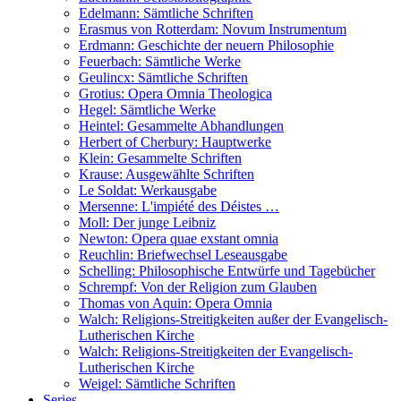
Edelmann: Sämtliche Schriften
Erasmus von Rotterdam: Novum Instrumentum
Erdmann: Geschichte der neuern Philosophie
Feuerbach: Sämtliche Werke
Geulincx: Sämtliche Schriften
Grotius: Opera Omnia Theologica
Hegel: Sämtliche Werke
Heintel: Gesammelte Abhandlungen
Herbert of Cherbury: Hauptwerke
Klein: Gesammelte Schriften
Krause: Ausgewählte Schriften
Le Soldat: Werkausgabe
Mersenne: L'impiété des Déistes …
Moll: Der junge Leibniz
Newton: Opera quae exstant omnia
Reuchlin: Briefwechsel Leseausgabe
Schelling: Philosophische Entwürfe und Tagebücher
Schrempf: Von der Religion zum Glauben
Thomas von Aquin: Opera Omnia
Walch: Religions-Streitigkeiten außer der Evangelisch-
Lutherischen Kirche
Walch: Religions-Streitigkeiten der Evangelisch-
Lutherischen Kirche
Weigel: Sämtliche Schriften
Series