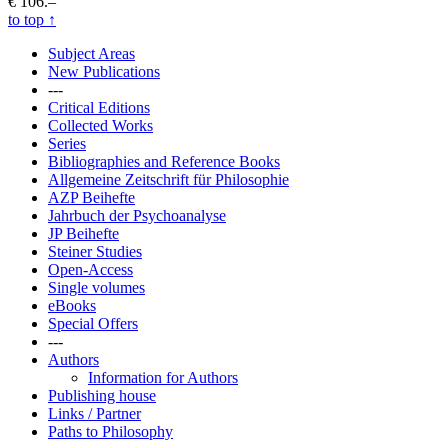
€ 106.–
to top
↑
Subject Areas
New Publications
---
Critical Editions
Collected Works
Series
Bibliographies and Reference Books
Allgemeine Zeitschrift für Philosophie
AZP Beihefte
Jahrbuch der Psychoanalyse
JP Beihefte
Steiner Studies
Open-Access
Single volumes
eBooks
Special Offers
---
Authors
Information for Authors
Publishing house
Links / Partner
Paths to Philosophy