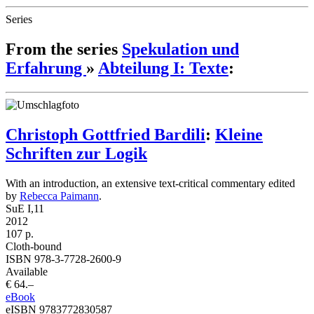
Series
From the series
Spekulation und
Erfahrung
»
Abteilung I: Texte
:
Christoph Gottfried Bardili
:
Kleine
Schriften zur Logik
With an introduction, an extensive text-critical commentary edited
by
Rebecca Paimann
.
SuE I,11
2012
107 p.
Cloth-bound
ISBN 978-3-7728-2600-9
Available
€ 64.–
eBook
eISBN 9783772830587