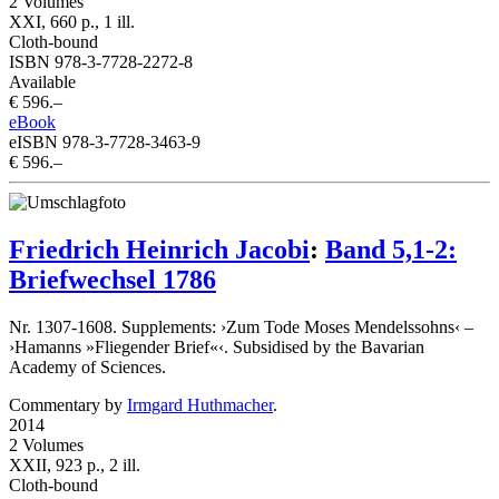
2 Volumes
XXI, 660 p., 1 ill.
Cloth-bound
ISBN 978-3-7728-2272-8
Available
€ 596.–
eBook
eISBN 978-3-7728-3463-9
€ 596.–
Friedrich Heinrich Jacobi
:
Band 5,1-2:
Briefwechsel 1786
Nr. 1307-1608. Supplements: ›Zum Tode Moses Mendelssohns‹ –
›Hamanns »Fliegender Brief«‹. Subsidised by the Bavarian
Academy of Sciences.
Commentary by
Irmgard Huthmacher
.
2014
2 Volumes
XXII, 923 p., 2 ill.
Cloth-bound