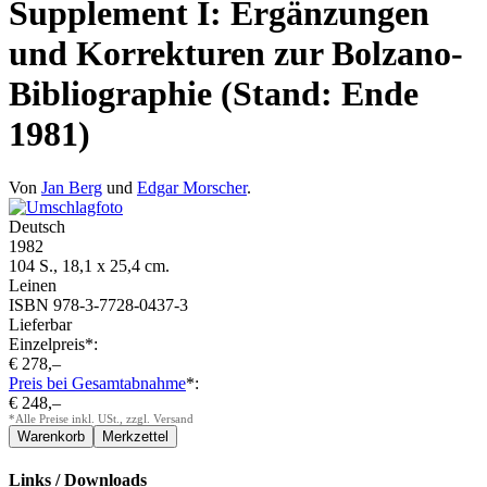
Supplement I: Ergänzungen
und Korrekturen zur Bolzano-
Bibliographie (Stand: Ende
1981)
Von
Jan Berg
und
Edgar Morscher
.
Deutsch
1982
104 S., 18,1 x 25,4 cm.
Leinen
ISBN 978-3-7728-0437-3
Lieferbar
Einzelpreis*:
€ 278,–
Preis bei Gesamtabnahme
*:
€ 248,–
*Alle Preise inkl. USt., zzgl. Versand
Links / Downloads