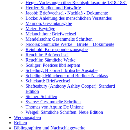
Hegel: Vorlesungen über Rechtsphilosophie 1818-1831
Herder: Studien und Entwürfe
Jacobi: Briefwechsel - Nachlaß - Dokumente
Locke: Anleitung des menschlichen Verstandes
Maimon: Gesamtausgabe
Meier: Beyträge
Melanchthon: Briefwechsel
Mendelssohn: Gesammelte Schriften
Nicolai: Sämtliche Werke – Briefe – Dokumente
Reinhold: Korrespondenzausgabe
Reuchlin: Briefwechsel
Reuchlin: Sämtliche Werke
Scaliger: Poetices libri septem
Schelling: Historisch-kritische Ausgabe
Schelling: Münchener und Berliner Nachlass
Schickard: Briefwechsel
Shaftesbury (Anthony Ashley Cooper): Standard
Edition
Steiner: Schriften
Svarez: Gesammelte Schriften
Thomas von Aquin: De Unione
Weigel: Sämtliche Schriften. Neue Edition
Werkausgaben
Reihen
Bibliographien und Nachschlagewerke