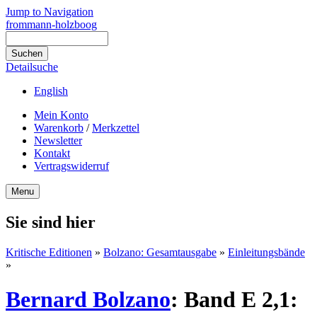
Jump to Navigation
frommann-holzboog
Detailsuche
English
Mein Konto
Warenkorb
/
Merkzettel
Newsletter
Kontakt
Vertragswiderruf
Menu
Sie sind hier
Kritische Editionen
»
Bolzano: Gesamtausgabe
»
Einleitungsbände
»
Bernard Bolzano
:
Band E 2,1: