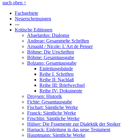
nach oben
↑
Fachgebiete
Neuerscheinungen
---
Kritische Editionen
Abaelardus: Dialogus
Andreae: Gesammelte Schriften
Arnauld / Nicole: L'Art de Penser
Böhme: Die Urschriften
Böhme: Gesamtausgabe
Bolzano: Gesamtausgabe
Einleitungsbände
Reihe I. Schriften
Reihe II: Nachlaß
Reihe III: Briefwechsel
Reihe IV: Dokumente
Droysen: Historik
Fichte: Gesamtausgabe
Fischart: Sämtliche Werke
Franck: Sämtliche Werke
Frischlin: Sämtliche Werke
Hülser: Die Fragmente zur Dialektik der Stoiker
Harnack: Einleitung in das neue Testament
Hauptmann: Sämtliche Werke