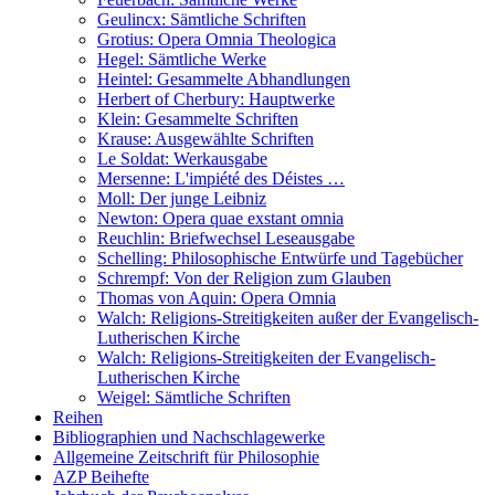
Geulincx: Sämtliche Schriften
Grotius: Opera Omnia Theologica
Hegel: Sämtliche Werke
Heintel: Gesammelte Abhandlungen
Herbert of Cherbury: Hauptwerke
Klein: Gesammelte Schriften
Krause: Ausgewählte Schriften
Le Soldat: Werkausgabe
Mersenne: L'impiété des Déistes …
Moll: Der junge Leibniz
Newton: Opera quae exstant omnia
Reuchlin: Briefwechsel Leseausgabe
Schelling: Philosophische Entwürfe und Tagebücher
Schrempf: Von der Religion zum Glauben
Thomas von Aquin: Opera Omnia
Walch: Religions-Streitigkeiten außer der Evangelisch-
Lutherischen Kirche
Walch: Religions-Streitigkeiten der Evangelisch-
Lutherischen Kirche
Weigel: Sämtliche Schriften
Reihen
Bibliographien und Nachschlagewerke
Allgemeine Zeitschrift für Philosophie
AZP Beihefte