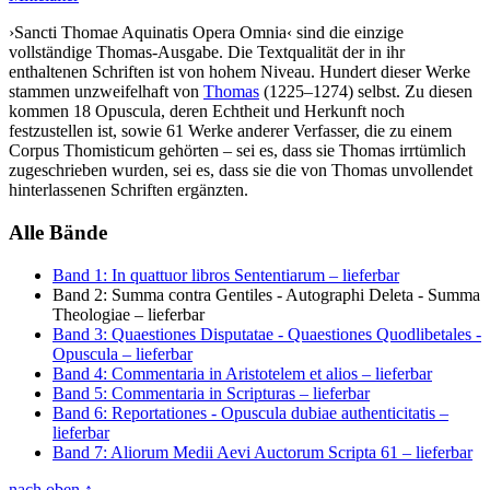
›Sancti Thomae Aquinatis Opera Omnia‹ sind die einzige
vollständige Thomas-Ausgabe. Die Textqualität der in ihr
enthaltenen Schriften ist von hohem Niveau. Hundert dieser Werke
stammen unzweifelhaft von
Thomas
(1225–1274) selbst. Zu diesen
kommen 18 Opuscula, deren Echtheit und Herkunft noch
festzustellen ist, sowie 61 Werke anderer Verfasser, die zu einem
Corpus Thomisticum gehörten – sei es, dass sie Thomas irrtümlich
zugeschrieben wurden, sei es, dass sie die von Thomas unvollendet
hinterlassenen Schriften ergänzten.
Alle Bände
Band 1: In quattuor libros Sententiarum
– lieferbar
Band 2: Summa contra Gentiles - Autographi Deleta - Summa
Theologiae
– lieferbar
Band 3: Quaestiones Disputatae - Quaestiones Quodlibetales -
Opuscula
– lieferbar
Band 4: Commentaria in Aristotelem et alios
– lieferbar
Band 5: Commentaria in Scripturas
– lieferbar
Band 6: Reportationes - Opuscula dubiae authenticitatis
–
lieferbar
Band 7: Aliorum Medii Aevi Auctorum Scripta 61
– lieferbar
nach oben
↑