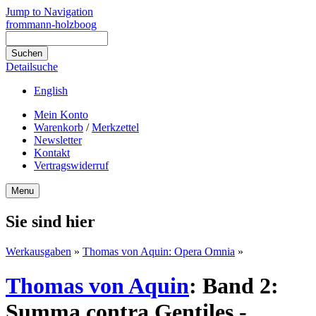
Jump to Navigation
frommann-holzboog
Detailsuche
English
Mein Konto
Warenkorb
/
Merkzettel
Newsletter
Kontakt
Vertragswiderruf
Menu
Sie sind hier
Werkausgaben
»
Thomas von Aquin: Opera Omnia
»
Thomas von Aquin
:
Band 2:
Summa contra Gentiles -