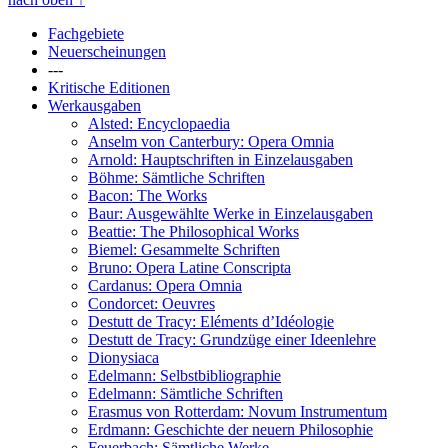
Fachgebiete
Neuerscheinungen
---
Kritische Editionen
Werkausgaben
Alsted: Encyclopaedia
Anselm von Canterbury: Opera Omnia
Arnold: Hauptschriften in Einzelausgaben
Böhme: Sämtliche Schriften
Bacon: The Works
Baur: Ausgewählte Werke in Einzelausgaben
Beattie: The Philosophical Works
Biemel: Gesammelte Schriften
Bruno: Opera Latine Conscripta
Cardanus: Opera Omnia
Condorcet: Oeuvres
Destutt de Tracy: Eléments d’Idéologie
Destutt de Tracy: Grundzüge einer Ideenlehre
Dionysiaca
Edelmann: Selbstbibliographie
Edelmann: Sämtliche Schriften
Erasmus von Rotterdam: Novum Instrumentum
Erdmann: Geschichte der neuern Philosophie
Feuerbach: Sämtliche Werke