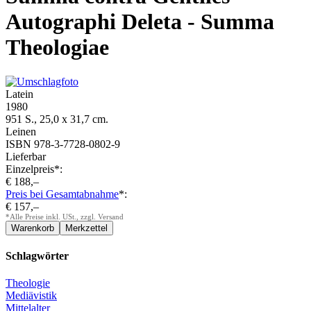
Autographi Deleta - Summa
Theologiae
Latein
1980
951 S., 25,0 x 31,7 cm.
Leinen
ISBN 978-3-7728-0802-9
Lieferbar
Einzelpreis*:
€ 188,–
Preis bei Gesamtabnahme
*:
€ 157,–
*Alle Preise inkl. USt., zzgl. Versand
Schlagwörter
Theologie
Mediävistik
Mittelalter