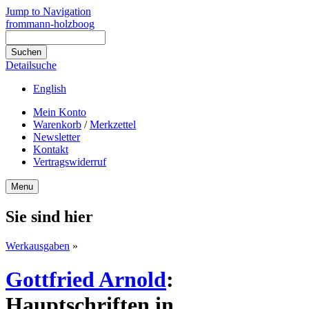
Jump to Navigation
frommann-holzboog
Detailsuche
English
Mein Konto
Warenkorb
/
Merkzettel
Newsletter
Kontakt
Vertragswiderruf
Menu
Sie sind hier
Werkausgaben
»
Gottfried Arnold
:
Hauptschriften in