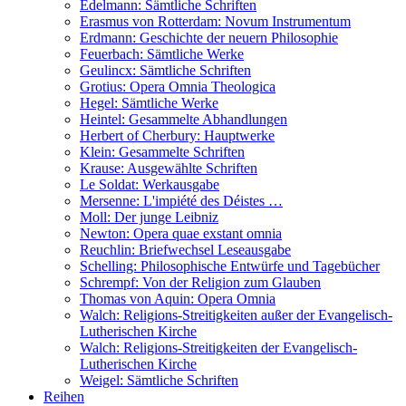
Edelmann: Sämtliche Schriften
Erasmus von Rotterdam: Novum Instrumentum
Erdmann: Geschichte der neuern Philosophie
Feuerbach: Sämtliche Werke
Geulincx: Sämtliche Schriften
Grotius: Opera Omnia Theologica
Hegel: Sämtliche Werke
Heintel: Gesammelte Abhandlungen
Herbert of Cherbury: Hauptwerke
Klein: Gesammelte Schriften
Krause: Ausgewählte Schriften
Le Soldat: Werkausgabe
Mersenne: L'impiété des Déistes …
Moll: Der junge Leibniz
Newton: Opera quae exstant omnia
Reuchlin: Briefwechsel Leseausgabe
Schelling: Philosophische Entwürfe und Tagebücher
Schrempf: Von der Religion zum Glauben
Thomas von Aquin: Opera Omnia
Walch: Religions-Streitigkeiten außer der Evangelisch-
Lutherischen Kirche
Walch: Religions-Streitigkeiten der Evangelisch-
Lutherischen Kirche
Weigel: Sämtliche Schriften
Reihen