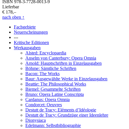
ISBN 978-3-7728-0013-9
Lieferbar
€ 178,–
nach oben
↑
Fachgebiete
Neuerscheinungen
---
Kritische Editionen
Werkausgaben
Alsted: Encyclopaedia
Anselm von Canterbury: Opera Omnia
Arnold: Hauptschriften in Einzelausgaben
Böhme: Sämtliche Schriften
Bacon: The Works
Baur: Ausgewählte Werke in Einzelausgaben
Beattie: The Philosophical Works
Biemel: Gesammelte Schriften
Bruno: Opera Latine Conscripta
Cardanus: Opera Omnia
Condorcet: Oeuvres
Destutt de Tracy: Eléments d’Idéologie
Destutt de Tracy: Grundzüge einer Ideenlehre
Dionysiaca
Edelmann: Selbstbibliographie