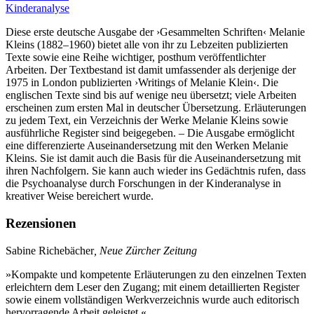
Kinderanalyse
Diese erste deutsche Ausgabe der ›Gesammelten Schriften‹ Melanie
Kleins (1882–1960) bietet alle von ihr zu Lebzeiten publizierten
Texte sowie eine Reihe wichtiger, posthum veröffentlichter
Arbeiten. Der Textbestand ist damit umfassender als derjenige der
1975 in London publizierten ›Writings of Melanie Klein‹. Die
englischen Texte sind bis auf wenige neu übersetzt; viele Arbeiten
erscheinen zum ersten Mal in deutscher Übersetzung. Erläuterungen
zu jedem Text, ein Verzeichnis der Werke Melanie Kleins sowie
ausführliche Register sind beigegeben. – Die Ausgabe ermöglicht
eine differenzierte Auseinandersetzung mit den Werken Melanie
Kleins. Sie ist damit auch die Basis für die Auseinandersetzung mit
ihren Nachfolgern. Sie kann auch wieder ins Gedächtnis rufen, dass
die Psychoanalyse durch Forschungen in der Kinderanalyse in
kreativer Weise bereichert wurde.
Rezensionen
Sabine Richebächer
, Neue Zürcher Zeitung
»Kompakte und kompetente Erläuterungen zu den einzelnen Texten
erleichtern dem Leser den Zugang; mit einem detaillierten Register
sowie einem vollständigen Werkverzeichnis wurde auch editorisch
hervorragende Arbeit geleistet.«