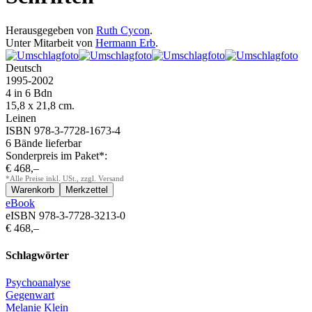
Herausgegeben von
Ruth Cycon
.
Unter Mitarbeit von
Hermann Erb
.
Deutsch
1995
-
2002
4 in 6 Bdn
15,8 x 21,8 cm.
Leinen
ISBN 978-3-7728-1673-4
6 Bände lieferbar
Sonderpreis im Paket*:
€ 468,–
*Alle Preise inkl. USt., zzgl. Versand
eBook
eISBN 978-3-7728-3213-0
€ 468,–
Schlagwörter
Psychoanalyse
Gegenwart
Melanie Klein