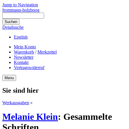
Jump to Navigation
frommann-holzboog
Detailsuche
English
Mein Konto
Warenkorb
/
Merkzettel
Newsletter
Kontakt
Vertragswiderruf
Menu
Sie sind hier
Werkausgaben
»
Melanie Klein
:
Gesammelte
Schriften