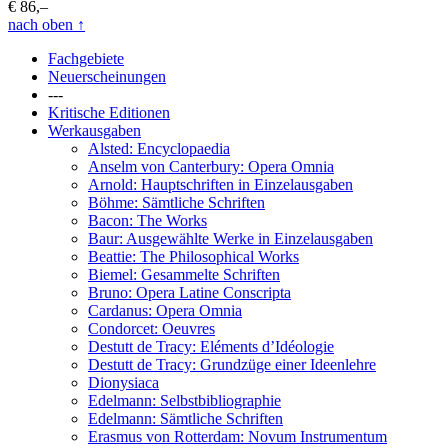
€ 86,–
nach oben
↑
Fachgebiete
Neuerscheinungen
---
Kritische Editionen
Werkausgaben
Alsted: Encyclopaedia
Anselm von Canterbury: Opera Omnia
Arnold: Hauptschriften in Einzelausgaben
Böhme: Sämtliche Schriften
Bacon: The Works
Baur: Ausgewählte Werke in Einzelausgaben
Beattie: The Philosophical Works
Biemel: Gesammelte Schriften
Bruno: Opera Latine Conscripta
Cardanus: Opera Omnia
Condorcet: Oeuvres
Destutt de Tracy: Eléments d’Idéologie
Destutt de Tracy: Grundzüge einer Ideenlehre
Dionysiaca
Edelmann: Selbstbibliographie
Edelmann: Sämtliche Schriften
Erasmus von Rotterdam: Novum Instrumentum