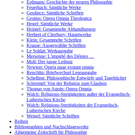
Erdmann: Geschichte der neuern Philosophie
Feuerbach: Sämtliche Werke
Geulincx: Sämtliche Schriften
Grotius: Opera Omnia Theologica
Hegel: Sämtliche Werke
Heintel: Gesammelte Abhandlungen
Herbert of Cherbury: Hauptwerke
Klein: Gesammelte Schriften
Krause: Ausgewählte Schriften
Le Soldat: Werkausgabe
Mersenne: L'impiété des Déistes …
Moll: Der junge Leibniz
Newton: Opera quae exstant omnia
Reuchlin: Briefwechsel Leseausgabe
Schelling: Philosophische Entwürfe und Tagebücher
Schrempf: Von der Religion zum Glauben
Thomas von Aquin: Opera Omnia
Walch: Religions-Streitigkeiten außer der Evangelisch-
Lutherischen Kirche
Walch: Religions-Streitigkeiten der Evangelisch-
Lutherischen Kirche
Weigel: Sämtliche Schriften
Reihen
Bibliographien und Nachschlagewerke
Allgemeine Zeitschrift für Philosophie