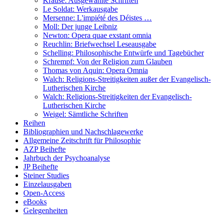
Krause: Ausgewählte Schriften
Le Soldat: Werkausgabe
Mersenne: L'impiété des Déistes …
Moll: Der junge Leibniz
Newton: Opera quae exstant omnia
Reuchlin: Briefwechsel Leseausgabe
Schelling: Philosophische Entwürfe und Tagebücher
Schrempf: Von der Religion zum Glauben
Thomas von Aquin: Opera Omnia
Walch: Religions-Streitigkeiten außer der Evangelisch-
Lutherischen Kirche
Walch: Religions-Streitigkeiten der Evangelisch-
Lutherischen Kirche
Weigel: Sämtliche Schriften
Reihen
Bibliographien und Nachschlagewerke
Allgemeine Zeitschrift für Philosophie
AZP Beihefte
Jahrbuch der Psychoanalyse
JP Beihefte
Steiner Studies
Einzelausgaben
Open-Access
eBooks
Gelegenheiten