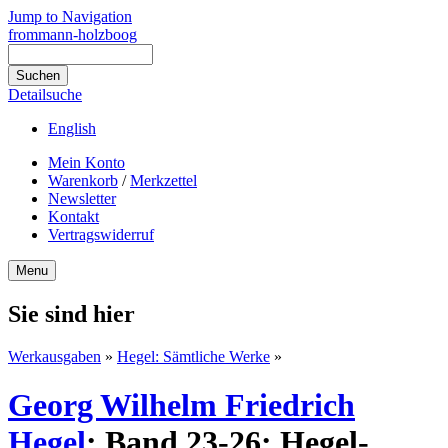
Jump to Navigation
frommann-holzboog
Detailsuche
English
Mein Konto
Warenkorb
/
Merkzettel
Newsletter
Kontakt
Vertragswiderruf
Menu
Sie sind hier
Werkausgaben
»
Hegel: Sämtliche Werke
»
Georg Wilhelm Friedrich
Hegel
:
Band 23-26: Hegel-