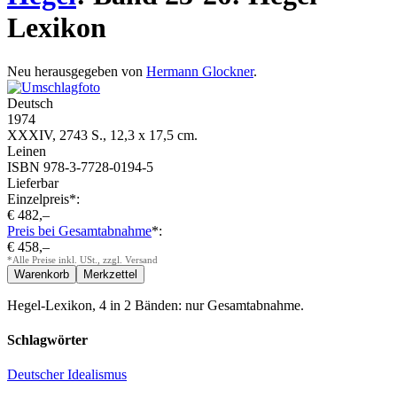
Lexikon
Neu herausgegeben von
Hermann Glockner
.
Deutsch
1974
XXXIV, 2743 S., 12,3 x 17,5 cm.
Leinen
ISBN 978-3-7728-0194-5
Lieferbar
Einzelpreis*:
€ 482,–
Preis bei Gesamtabnahme
*:
€ 458,–
*Alle Preise inkl. USt., zzgl. Versand
Hegel-Lexikon, 4 in 2 Bänden: nur Gesamtabnahme.
Schlagwörter
Deutscher Idealismus