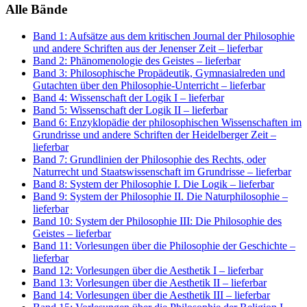
Alle Bände
Band 1: Aufsätze aus dem kritischen Journal der Philosophie
und andere Schriften aus der Jenenser Zeit
– lieferbar
Band 2: Phänomenologie des Geistes
– lieferbar
Band 3: Philosophische Propädeutik, Gymnasialreden und
Gutachten über den Philosophie-Unterricht
– lieferbar
Band 4: Wissenschaft der Logik I
– lieferbar
Band 5: Wissenschaft der Logik II
– lieferbar
Band 6: Enzyklopädie der philosophischen Wissenschaften im
Grundrisse und andere Schriften der Heidelberger Zeit
–
lieferbar
Band 7: Grundlinien der Philosophie des Rechts, oder
Naturrecht und Staatswissenschaft im Grundrisse
– lieferbar
Band 8: System der Philosophie I. Die Logik
– lieferbar
Band 9: System der Philosophie II. Die Naturphilosophie
–
lieferbar
Band 10: System der Philosophie III: Die Philosophie des
Geistes
– lieferbar
Band 11: Vorlesungen über die Philosophie der Geschichte
–
lieferbar
Band 12: Vorlesungen über die Aesthetik I
– lieferbar
Band 13: Vorlesungen über die Aesthetik II
– lieferbar
Band 14: Vorlesungen über die Aesthetik III
– lieferbar