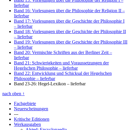
Band 15: Vorlesungen über die Philosophie der Religion I
–
lieferbar
Band 16: Vorlesungen über die Philosophie der Religion II
–
lieferbar
Band 17: Vorlesungen über die Geschichte der Philosophie I
– lieferbar
Band 18: Vorlesungen über die Geschichte der Philosophie II
– lieferbar
Band 19: Vorlesungen über die Geschichte der Philosophie III
– lieferbar
Band 20: Vermischte Schriften aus der Berliner Zeit
–
lieferbar
Band 21: Schwierigkeiten und Voraussetzungen der
Hegelschen Philosophie
– lieferbar
Band 22: Entwicklung und Schicksal der Hegelschen
Philosophie
– lieferbar
Band 23-26: Hegel-Lexikon
– lieferbar
nach oben
↑
Fachgebiete
Neuerscheinungen
---
Kritische Editionen
Werkausgaben
Alsted: Encyclopaedia