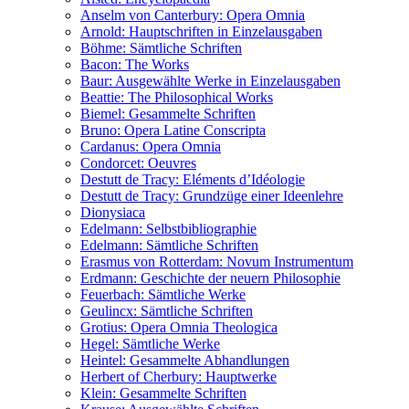
Anselm von Canterbury: Opera Omnia
Arnold: Hauptschriften in Einzelausgaben
Böhme: Sämtliche Schriften
Bacon: The Works
Baur: Ausgewählte Werke in Einzelausgaben
Beattie: The Philosophical Works
Biemel: Gesammelte Schriften
Bruno: Opera Latine Conscripta
Cardanus: Opera Omnia
Condorcet: Oeuvres
Destutt de Tracy: Eléments d’Idéologie
Destutt de Tracy: Grundzüge einer Ideenlehre
Dionysiaca
Edelmann: Selbstbibliographie
Edelmann: Sämtliche Schriften
Erasmus von Rotterdam: Novum Instrumentum
Erdmann: Geschichte der neuern Philosophie
Feuerbach: Sämtliche Werke
Geulincx: Sämtliche Schriften
Grotius: Opera Omnia Theologica
Hegel: Sämtliche Werke
Heintel: Gesammelte Abhandlungen
Herbert of Cherbury: Hauptwerke
Klein: Gesammelte Schriften