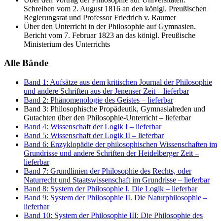
Schreiben vom 2. August 1816 an den königl. Preußischen
Regierungsrat und Professor Friedrich v. Raumer
Über den Unterricht in der Philosophie auf Gymnasien.
Bericht vom 7. Februar 1823 an das königl. Preußische
Ministerium des Unterrichts
Alle Bände
Band 1: Aufsätze aus dem kritischen Journal der Philosophie
und andere Schriften aus der Jenenser Zeit
– lieferbar
Band 2: Phänomenologie des Geistes
– lieferbar
Band 3: Philosophische Propädeutik, Gymnasialreden und
Gutachten über den Philosophie-Unterricht
– lieferbar
Band 4: Wissenschaft der Logik I
– lieferbar
Band 5: Wissenschaft der Logik II
– lieferbar
Band 6: Enzyklopädie der philosophischen Wissenschaften im
Grundrisse und andere Schriften der Heidelberger Zeit
–
lieferbar
Band 7: Grundlinien der Philosophie des Rechts, oder
Naturrecht und Staatswissenschaft im Grundrisse
– lieferbar
Band 8: System der Philosophie I. Die Logik
– lieferbar
Band 9: System der Philosophie II. Die Naturphilosophie
–
lieferbar
Band 10: System der Philosophie III: Die Philosophie des