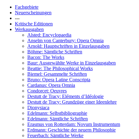
Fachgebiete
Neuerscheinungen
---
Kritische Editionen
Werkausgaben
Alsted: Encyclopaedia
Anselm von Canterbury: Opera Omnia
Arnold: Hauptschriften in Einzelausgaben
Böhme: Sämtliche Schriften
Bacon: The Works
Baur: Ausgewählte Werke in Einzelausgaben
Beattie: The Philosophical Works
Biemel: Gesammelte Schriften
Bruno: Opera Latine Conscripta
Cardanus: Opera Omnia
Condorcet: Oeuvres
Destutt de Tracy: Eléments d’Idéologie
Destutt de Tracy: Grundzüge einer Ideenlehre
Dionysiaca
Edelmann: Selbstbibliographie
Edelmann: Sämtliche Schriften
Erasmus von Rotterdam: Novum Instrumentum
Erdmann: Geschichte der neuern Philosophie
Feuerbach: Sämtliche Werke