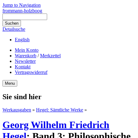
Jump to Navigation
frommann-holzboog
Detailsuche
English
Mein Konto
Warenkorb
/
Merkzettel
Newsletter
Kontakt
Vertragswiderruf
Menu
Sie sind hier
Werkausgaben
»
Hegel: Sämtliche Werke
»
Georg Wilhelm Friedrich
Hegel
:
Band 3: Philosophische