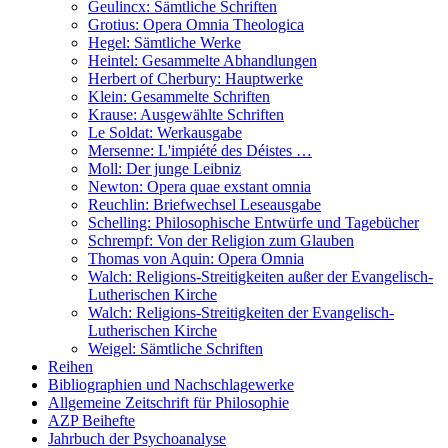
Geulincx: Sämtliche Schriften
Grotius: Opera Omnia Theologica
Hegel: Sämtliche Werke
Heintel: Gesammelte Abhandlungen
Herbert of Cherbury: Hauptwerke
Klein: Gesammelte Schriften
Krause: Ausgewählte Schriften
Le Soldat: Werkausgabe
Mersenne: L'impiété des Déistes …
Moll: Der junge Leibniz
Newton: Opera quae exstant omnia
Reuchlin: Briefwechsel Leseausgabe
Schelling: Philosophische Entwürfe und Tagebücher
Schrempf: Von der Religion zum Glauben
Thomas von Aquin: Opera Omnia
Walch: Religions-Streitigkeiten außer der Evangelisch-
Lutherischen Kirche
Walch: Religions-Streitigkeiten der Evangelisch-
Lutherischen Kirche
Weigel: Sämtliche Schriften
Reihen
Bibliographien und Nachschlagewerke
Allgemeine Zeitschrift für Philosophie
AZP Beihefte
Jahrbuch der Psychoanalyse