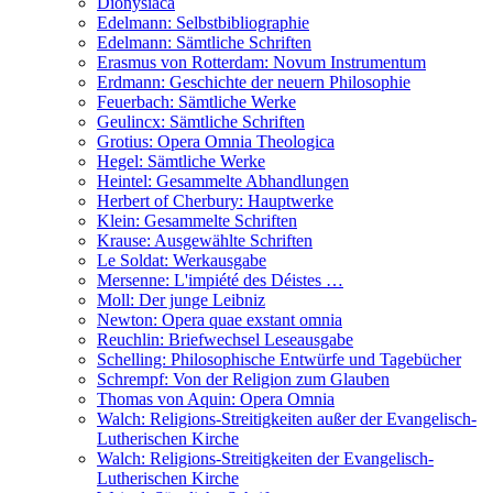
Dionysiaca
Edelmann: Selbstbibliographie
Edelmann: Sämtliche Schriften
Erasmus von Rotterdam: Novum Instrumentum
Erdmann: Geschichte der neuern Philosophie
Feuerbach: Sämtliche Werke
Geulincx: Sämtliche Schriften
Grotius: Opera Omnia Theologica
Hegel: Sämtliche Werke
Heintel: Gesammelte Abhandlungen
Herbert of Cherbury: Hauptwerke
Klein: Gesammelte Schriften
Krause: Ausgewählte Schriften
Le Soldat: Werkausgabe
Mersenne: L'impiété des Déistes …
Moll: Der junge Leibniz
Newton: Opera quae exstant omnia
Reuchlin: Briefwechsel Leseausgabe
Schelling: Philosophische Entwürfe und Tagebücher
Schrempf: Von der Religion zum Glauben
Thomas von Aquin: Opera Omnia
Walch: Religions-Streitigkeiten außer der Evangelisch-
Lutherischen Kirche
Walch: Religions-Streitigkeiten der Evangelisch-
Lutherischen Kirche