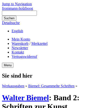
Jump to Navigation
frommann-holzboog
Detailsuche
English
Mein Konto
Warenkorb
/
Merkzettel
Newsletter
Kontakt
Vertragswiderruf
Menu
Sie sind hier
Werkausgaben
»
Biemel: Gesammelte Schriften
»
Walter Biemel
:
Band 2:
Schriften zur Kunst