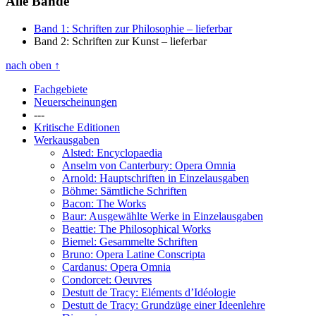
Alle Bände
Band 1: Schriften zur Philosophie
– lieferbar
Band 2: Schriften zur Kunst
– lieferbar
nach oben
↑
Fachgebiete
Neuerscheinungen
---
Kritische Editionen
Werkausgaben
Alsted: Encyclopaedia
Anselm von Canterbury: Opera Omnia
Arnold: Hauptschriften in Einzelausgaben
Böhme: Sämtliche Schriften
Bacon: The Works
Baur: Ausgewählte Werke in Einzelausgaben
Beattie: The Philosophical Works
Biemel: Gesammelte Schriften
Bruno: Opera Latine Conscripta
Cardanus: Opera Omnia
Condorcet: Oeuvres
Destutt de Tracy: Eléments d’Idéologie
Destutt de Tracy: Grundzüge einer Ideenlehre