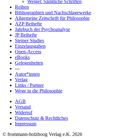
Weigel: Sämtliche Schriften
Reihen
Bibliographien und Nachschlagewerke
Allgemeine Zeitschrift für Philosophie
AZP Beihefte
Jahrbuch der Psychoanalyse
JP Beihefte
Steiner Studies
Einzelausgaben
Open-Access
eBooks
Gelegenheiten
---
Autor*innen
Verlag
Links / Partner
Wege in die Philosophie
AGB
Versand
Widerruf
Datenschutz & Rechtliches
Impressum
© frommann-holzboog Verlag e.K. 2026