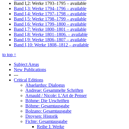
Band I,2: Werke 1793–1795
– available
Band I,3: Werke 1794–1796
– available
Band I,4: Werke 1797–1798
– available
Band I,5: Werke 1798–1799
– available
Band I,6: Werke 1799–1800
– available
Band I,7: Werke 1800–1801
– available
Band I,8: Werke 1801–1806.
– available
Band I,9: Werke 1806–1807
– available
Band I,10: Werke 1808–1812
– available
to top
↑
Subject Areas
New Publications
---
Critical Editions
Abaelardus: Dialogus
Andreae: Gesammelte Schriften
Arnauld / Nicole: L'Art de Penser
Böhme: Die Urschriften
Böhme: Gesamtausgabe
Bolzano: Gesamtausgabe
Droysen: Historik
Fichte: Gesamtausgabe
Reihe I: Werke