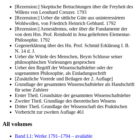
[Rezension:] Skeptische Betrachtungen über die Freyheit des
Willens von Leonhard Creuzer. 1793
[Rezension:] Ueber die sittliche Güte aus uninteressirtem
Wohlwollen, von Friedrich Heinrich Gebhard. 1792
[Rezension:] Aenesidemus, oder über die Fundamente der
von dem Hrn. Prof. Reinhold in Jena gelieferten Elementar‐
Philosophie. 1792
Gegenerklärung über des Hn. Prof. Schmid Erklärung I. B.
N. 14 d. J.
Ueber die Würde des Menschen, Beym Schlusse seiner
philosophischen Vorlesungen gesprochen
Ueber den Begriff der Wissenschaftslehre oder der
sogenannten Philosophie, als Einladungsschrift
[Zusätzliche Vorrede und Beilagen der 2. Auflage]
Grundlage der gesammten Wissenschaftslehre als Handschrift
für seine Zuhörer
Erster Theil. Grundsätze der gesammten Wissenschaftslehre
Zweiter Theil. Grundlage des theoretischen Wissens
Dritter Theil. Grundlage der Wissenschaft des Praktischen
Vorbericht zur zweiten Auflage 461
All volumes
Band I,1: Werke 1791–1794
– available