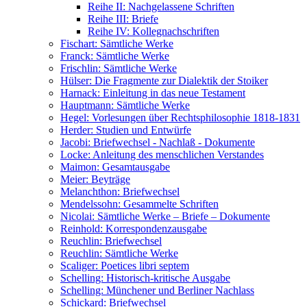
Reihe II: Nachgelassene Schriften
Reihe III: Briefe
Reihe IV: Kollegnachschriften
Fischart: Sämtliche Werke
Franck: Sämtliche Werke
Frischlin: Sämtliche Werke
Hülser: Die Fragmente zur Dialektik der Stoiker
Harnack: Einleitung in das neue Testament
Hauptmann: Sämtliche Werke
Hegel: Vorlesungen über Rechtsphilosophie 1818-1831
Herder: Studien und Entwürfe
Jacobi: Briefwechsel - Nachlaß - Dokumente
Locke: Anleitung des menschlichen Verstandes
Maimon: Gesamtausgabe
Meier: Beyträge
Melanchthon: Briefwechsel
Mendelssohn: Gesammelte Schriften
Nicolai: Sämtliche Werke – Briefe – Dokumente
Reinhold: Korrespondenzausgabe
Reuchlin: Briefwechsel
Reuchlin: Sämtliche Werke
Scaliger: Poetices libri septem
Schelling: Historisch-kritische Ausgabe
Schelling: Münchener und Berliner Nachlass
Schickard: Briefwechsel