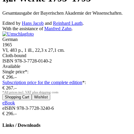
Gesamtausgabe der Bayerischen Akademie der Wissenschaften.
Edited by
Hans Jacob
and
Reinhard Lauth
.
With the assistance of
Manfred Zahn
.
German
1965
VI, 483 p., 1 ill., 22,3 x 27,1 cm.
Cloth-bound
ISBN 978-3-7728-0140-2
Available
Single price*:
€ 296.–
Subscription price for the complete edition
*:
€ 267.–
*All prices incl. VAT plus shipping costs
eBook
eISBN 978-3-7728-3240-6
€ 296.–
Links / Downloads