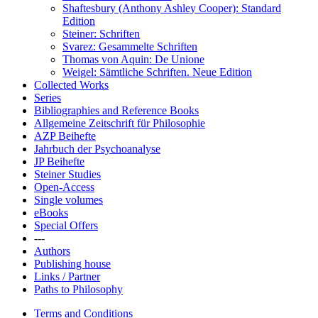
Shaftesbury (Anthony Ashley Cooper): Standard
Edition
Steiner: Schriften
Svarez: Gesammelte Schriften
Thomas von Aquin: De Unione
Weigel: Sämtliche Schriften. Neue Edition
Collected Works
Series
Bibliographies and Reference Books
Allgemeine Zeitschrift für Philosophie
AZP Beihefte
Jahrbuch der Psychoanalyse
JP Beihefte
Steiner Studies
Open-Access
Single volumes
eBooks
Special Offers
---
Authors
Publishing house
Links / Partner
Paths to Philosophy
Terms and Conditions