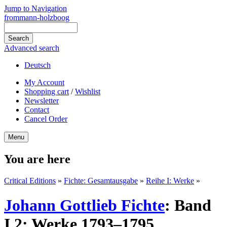
Jump to Navigation
frommann-holzboog
Advanced search
Deutsch
My Account
Shopping cart
/
Wishlist
Newsletter
Contact
Cancel Order
Menu
You are here
Critical Editions
»
Fichte: Gesamtausgabe
»
Reihe I: Werke
»
Johann Gottlieb Fichte
:
Band
I,2: Werke 1793–1795